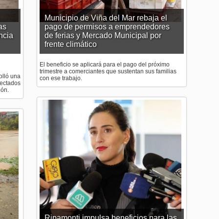
Municipio de Viña del Mar rebaja el
as
pago de permisos a emprendedores
ncia
de ferias y Mercado Municipal por
frente climático
El beneficio se aplicará para el pago del próximo
trimestre a comerciantes que sustentan sus familias
olló una
con ese trabajo.
fectados
ión.
Ripamonti impulsa beneficios para las