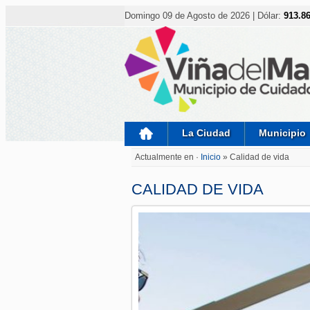
Nota:
este
Domingo 09 de Agosto de 2026 | Dólar:
913.8
sitio
web
incluye
un
sistema
de
accesibilidad.
Presione
Control-
F11
para
La Ciudad
Municipio
ajustar
el
Actualmente en ·
Inicio
» Calidad de vida
sitio
web
a
CALIDAD DE VIDA
las
personas
con
discapacidad
visual
que
están
usando
un
lector
de
pantalla;