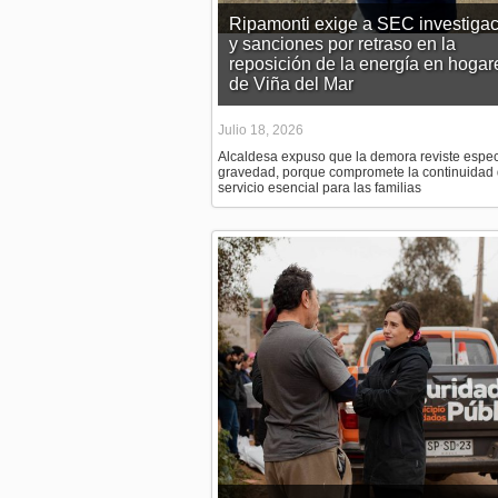
Ripamonti exige a SEC investigac
y sanciones por retraso en la
reposición de la energía en hogar
de Viña del Mar
Julio 18, 2026
Alcaldesa expuso que la demora reviste espec
gravedad, porque compromete la continuidad
servicio esencial para las familias