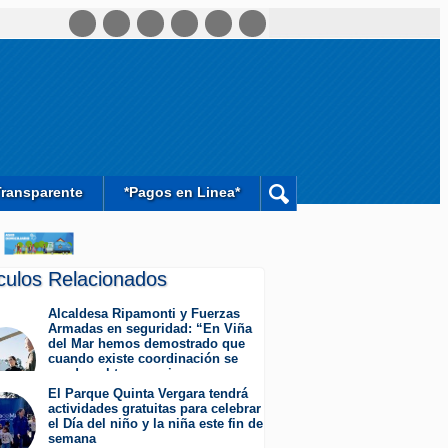
Transparente
*Pagos en Linea*
ículos Relacionados
Alcaldesa Ripamonti y Fuerzas
Armadas en seguridad: “En Viña
del Mar hemos demostrado que
cuando existe coordinación se
pueden obtener mejores
resultados”.
El Parque Quinta Vergara tendrá
Jueves 6 de Agosto de 2026
actividades gratuitas para celebrar
el Día del niño y la niña este fin de
semana