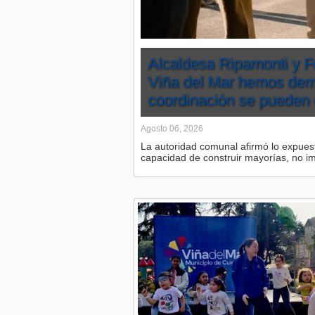
Alcaldesa Ripamonti y F
Viña del Mar hemos dem
coordinación se pueden 
Agosto 06, 2026
La autoridad comunal afirmó lo expuest
capacidad de construir mayorías, no im