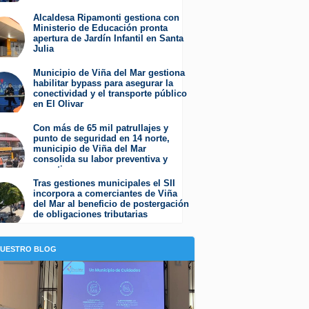
Miércoles 5 de Agosto de 2026
Alcaldesa Ripamonti gestiona con
Ministerio de Educación pronta
apertura de Jardín Infantil en Santa
Julia
Martes 4 de Agosto de 2026
Municipio de Viña del Mar gestiona
habilitar bypass para asegurar la
conectividad y el transporte público
en El Olivar
Viernes 31 de Julio de 2026
Con más de 65 mil patrullajes y
punto de seguridad en 14 norte,
municipio de Viña del Mar
consolida su labor preventiva y
operativa
Jueves 30 de Julio de 2026
Tras gestiones municipales el SII
incorpora a comerciantes de Viña
del Mar al beneficio de postergación
de obligaciones tributarias
Jueves 23 de Julio de 2026
NUESTRO BLOG