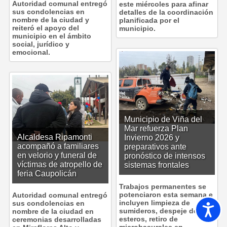
Autoridad comunal entregó
este miércoles para afinar
sus condolencias en
detalles de la coordinación
nombre de la ciudad y
planificada por el
reiteró el apoyo del
municipio.
municipio en el ámbito
social, jurídico y
emocional.
Municipio de Viña del
Mar refuerza Plan
Alcaldesa Ripamonti
Invierno 2026 y
acompañó a familiares
preparativos ante
en velorio y funeral de
pronóstico de intensos
víctimas de atropello de
sistemas frontales
feria Caupolicán
Trabajos permanentes se
potenciaron esta semana e
Autoridad comunal entregó
incluyen limpieza de
sus condolencias en
Accesib
sumideros, despeje de
nombre de la ciudad en
esteros, retiro de
ceremonias desarrolladas
microbasurales en