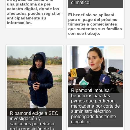
climático
una plataforma de pre
catastro digital, donde los
afectados pueden registrar
El beneficio se aplicará
anticipadamente su
para el pago del próximo
información.
trimestre a comerciantes
que sustentan sus familias
con ese trabajo.
Ripamonti impulsa
beneficios para las
pymes que perdieron
mercadería por corte de
suministro eléctrico
Ripamonti exige a SEC
prolongado tras frente
investigación y
climático
sanciones por retraso
en la reposición de la