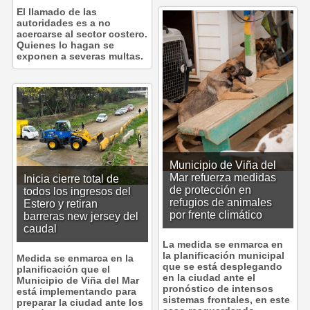
El llamado de las
autoridades es a no
acercarse al sector costero.
Quienes lo hagan se
exponen a severas multas.
Municipio de Viña del
Mar refuerza medidas
Inicia cierre total de
de protección en
todos los ingresos del
refugios de animales
Estero y retiran
por frente climático
barreras new jersey del
caudal
La medida se enmarca en
la planificación municipal
Medida se enmarca en la
que se está desplegando
planificación que el
en la ciudad ante el
Municipio de Viña del Mar
pronóstico de intensos
está implementando para
sistemas frontales, en este
preparar la ciudad ante los