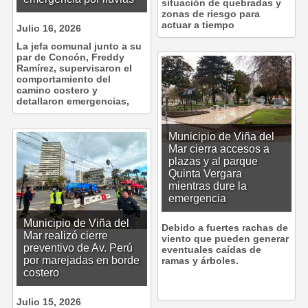
situación de quebradas y
zonas de riesgo para
actuar a tiempo
Julio 16, 2026
La jefa comunal junto a su
par de Concón, Freddy
Ramírez, supervisaron el
comportamiento del
camino costero y
detallaron emergencias,
Municipio de Viña del
Mar cierra accesos a
plazas y al parque
Quinta Vergara
mientras dure la
emergencia
Municipio de Viña del
Debido a fuertes rachas de
Mar realizó cierre
viento que pueden generar
preventivo de Av. Perú
eventuales caídas de
por marejadas en borde
ramas y árboles.
costero
Julio 15, 2026