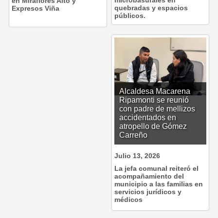
en Miraflores Alto y
quebradas y espacios
Expresos Viña
públicos.
Alcaldesa Macarena
Ripamonti se reunió
con padre de mellizos
accidentados en
atropello de Gómez
Carreño
Julio 13, 2026
La jefa comunal reiteró el
acompañamiento del
municipio a las familias en
servicios jurídicos y
médicos