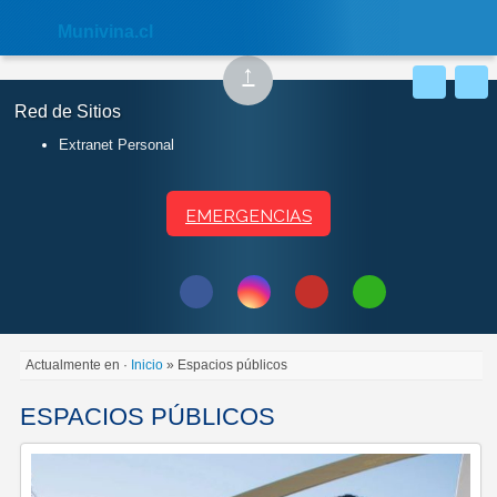
Nota:
este
Muni
vina.cl
sitio
web
Subir
↑
incluye
un
al
sistema
Red de Sitios
inicio
de
accesibilidad.
Extranet Personal
EMERGENCIAS
Síguenos
Síguenos
Síguenos
Síguenos
Contactar
en
en
en
en
por
X
Facebook
Instagram
Youtube
WhatsApp
Actualmente en ·
Inicio
» Espacios públicos
ESPACIOS PÚBLICOS