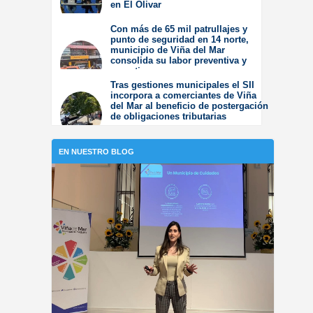
en El Olivar
Viernes 31 de Julio de
Con más de 65 mil patrullajes y
2026
punto de seguridad en 14 norte,
municipio de Viña del Mar
consolida su labor preventiva y
operativa
Tras gestiones municipales el SII
Jueves 30 de Julio de
incorpora a comerciantes de Viña
2026
del Mar al beneficio de postergación
de obligaciones tributarias
Jueves 23 de Julio de
2026
EN NUESTRO BLOG