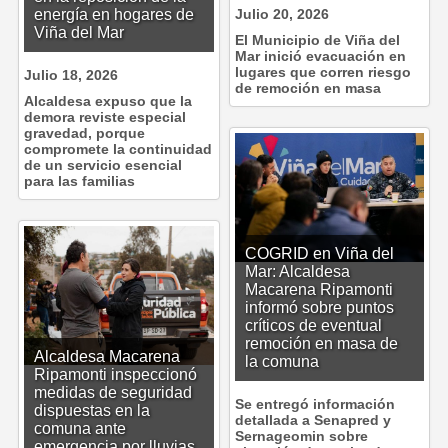
energía en hogares de
Julio 20, 2026
Viña del Mar
El Municipio de Viña del
Mar inició evacuación en
lugares que corren riesgo
Julio 18, 2026
de remoción en masa
Alcaldesa expuso que la
demora reviste especial
gravedad, porque
compromete la continuidad
de un servicio esencial
para las familias
COGRID en Viña del
Mar: Alcaldesa
Macarena Ripamonti
informó sobre puntos
críticos de eventual
remoción en masa de
Alcaldesa Macarena
la comuna
Ripamonti inspeccionó
medidas de seguridad
Se entregó información
dispuestas en la
detallada a Senapred y
comuna ante
Sernageomin sobre
emergencia por lluvias