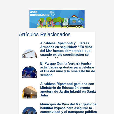
Artículos Relacionados
Alcaldesa Ripamonti y Fuerzas
Armadas en seguridad: “En Viña
del Mar hemos demostrado que
cuando existe coordinación se
pueden obtener mejores
resultados”.
El Parque Quinta Vergara tendrá
actividades gratuitas para celebrar
Jueves 6 de Agosto de
el Día del niño y la niña este fin de
2026
semana
Miércoles 5 de Agosto de
Alcaldesa Ripamonti gestiona con
2026
Ministerio de Educación pronta
apertura de Jardín Infantil en Santa
Julia
Martes 4 de Agosto de
Municipio de Viña del Mar gestiona
2026
habilitar bypass para asegurar la
conectividad y el transporte público