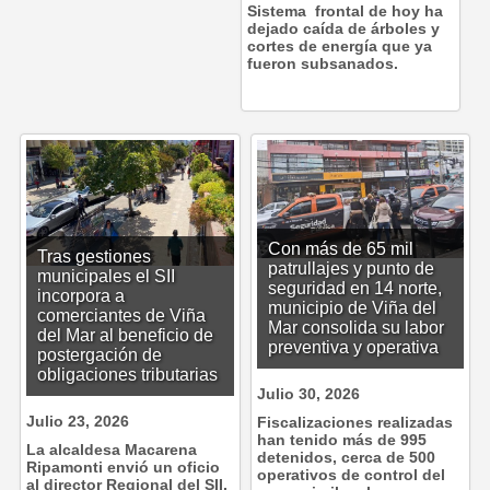
Sistema frontal de hoy ha
dejado caída de árboles y
cortes de energía que ya
fueron subsanados.
Con más de 65 mil
Tras gestiones
patrullajes y punto de
municipales el SII
seguridad en 14 norte,
incorpora a
municipio de Viña del
comerciantes de Viña
Mar consolida su labor
del Mar al beneficio de
preventiva y operativa
postergación de
obligaciones tributarias
Julio 30, 2026
Julio 23, 2026
Fiscalizaciones realizadas
han tenido más de 995
La alcaldesa Macarena
detenidos, cerca de 500
Ripamonti envió un oficio
operativos de control del
al director Regional del SII,