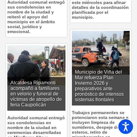
Autoridad comunal entregó
este miércoles para afinar
sus condolencias en
detalles de la coordinación
nombre de la ciudad y
planificada por el
reiteró el apoyo del
municipio.
municipio en el ámbito
social, jurídico y
emocional.
Municipio de Viña del
Mar refuerza Plan
Alcaldesa Ripamonti
Invierno 2026 y
acompañó a familiares
preparativos ante
en velorio y funeral de
pronóstico de intensos
víctimas de atropello de
sistemas frontales
feria Caupolicán
Trabajos permanentes se
potenciaron esta semana e
Autoridad comunal entregó
incluyen limpieza de
sus condolencias en
Accesib
sumideros, despeje de
nombre de la ciudad en
esteros, retiro de
ceremonias desarrolladas
microbasurales en