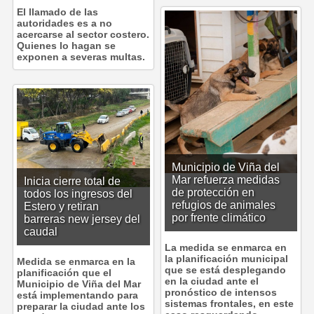
El llamado de las
autoridades es a no
acercarse al sector costero.
Quienes lo hagan se
exponen a severas multas.
Municipio de Viña del
Mar refuerza medidas
Inicia cierre total de
de protección en
todos los ingresos del
refugios de animales
Estero y retiran
por frente climático
barreras new jersey del
caudal
La medida se enmarca en
la planificación municipal
Medida se enmarca en la
que se está desplegando
planificación que el
en la ciudad ante el
Municipio de Viña del Mar
pronóstico de intensos
está implementando para
sistemas frontales, en este
preparar la ciudad ante los