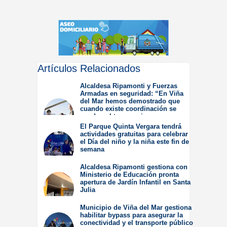
Artículos Relacionados
Alcaldesa Ripamonti y Fuerzas
Armadas en seguridad: “En Viña
del Mar hemos demostrado que
cuando existe coordinación se
pueden obtener mejores
resultados”.
El Parque Quinta Vergara tendrá
actividades gratuitas para celebrar
Jueves 6 de Agosto de
el Día del niño y la niña este fin de
2026
semana
Miércoles 5 de Agosto de
Alcaldesa Ripamonti gestiona con
2026
Ministerio de Educación pronta
apertura de Jardín Infantil en Santa
Julia
Martes 4 de Agosto de
Municipio de Viña del Mar gestiona
2026
habilitar bypass para asegurar la
conectividad y el transporte público