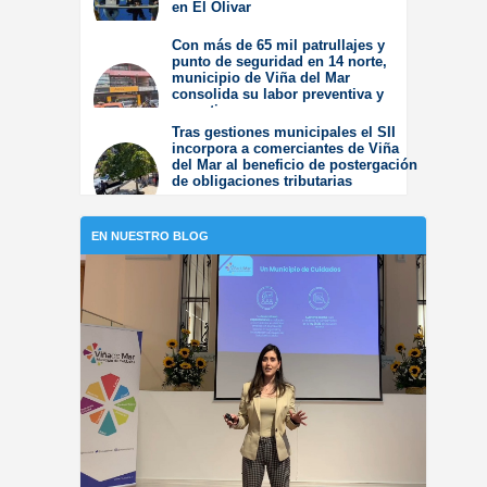
en El Olivar
Viernes 31 de Julio de
Con más de 65 mil patrullajes y
2026
punto de seguridad en 14 norte,
municipio de Viña del Mar
consolida su labor preventiva y
operativa
Tras gestiones municipales el SII
Jueves 30 de Julio de
incorpora a comerciantes de Viña
2026
del Mar al beneficio de postergación
de obligaciones tributarias
Jueves 23 de Julio de
2026
EN NUESTRO BLOG