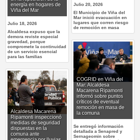
energía en hogares de
Julio 20, 2026
Viña del Mar
El Municipio de Viña del
Mar inició evacuación en
lugares que corren riesgo
Julio 18, 2026
de remoción en masa
Alcaldesa expuso que la
demora reviste especial
gravedad, porque
compromete la continuidad
de un servicio esencial
para las familias
COGRID en Viña del
Mar: Alcaldesa
Macarena Ripamonti
informó sobre puntos
críticos de eventual
remoción en masa de
Alcaldesa Macarena
la comuna
Ripamonti inspeccionó
medidas de seguridad
Se entregó información
dispuestas en la
detallada a Senapred y
comuna ante
Sernageomin sobre
emergencia por lluvias