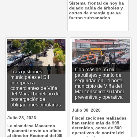
Sistema frontal de hoy ha
dejado caída de árboles y
cortes de energía que ya
fueron subsanados.
Con más de 65 mil
Tras gestiones
patrullajes y punto de
municipales el SII
seguridad en 14 norte,
incorpora a
municipio de Viña del
comerciantes de Viña
Mar consolida su labor
del Mar al beneficio de
preventiva y operativa
postergación de
obligaciones tributarias
Julio 30, 2026
Julio 23, 2026
Fiscalizaciones realizadas
han tenido más de 995
La alcaldesa Macarena
detenidos, cerca de 500
Ripamonti envió un oficio
operativos de control del
al director Regional del SII,