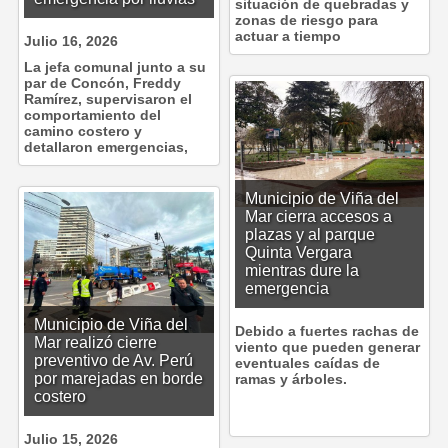
situación de quebradas y
zonas de riesgo para
actuar a tiempo
Julio 16, 2026
La jefa comunal junto a su
par de Concón, Freddy
Ramírez, supervisaron el
comportamiento del
camino costero y
detallaron emergencias,
Municipio de Viña del
Mar cierra accesos a
plazas y al parque
Quinta Vergara
mientras dure la
emergencia
Municipio de Viña del
Debido a fuertes rachas de
Mar realizó cierre
viento que pueden generar
preventivo de Av. Perú
eventuales caídas de
por marejadas en borde
ramas y árboles.
costero
Julio 15, 2026