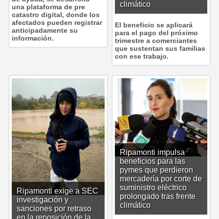
climático
una plataforma de pre
catastro digital, donde los
afectados pueden registrar
El beneficio se aplicará
anticipadamente su
para el pago del próximo
información.
trimestre a comerciantes
que sustentan sus familias
con ese trabajo.
Ripamonti impulsa
beneficios para las
pymes que perdieron
mercadería por corte de
suministro eléctrico
Ripamonti exige a SEC
prolongado tras frente
investigación y
climático
sanciones por retraso
en la reposición de la