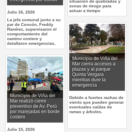
situación de quebradas y
zonas de riesgo para
actuar a tiempo
Julio 16, 2026
La jefa comunal junto a su
par de Concón, Freddy
Ramírez, supervisaron el
comportamiento del
camino costero y
detallaron emergencias,
Municipio de Viña del
Mar cierra accesos a
plazas y al parque
Quinta Vergara
mientras dure la
emergencia
Municipio de Viña del
Debido a fuertes rachas de
Mar realizó cierre
viento que pueden generar
preventivo de Av. Perú
eventuales caídas de
por marejadas en borde
ramas y árboles.
costero
Julio 15, 2026