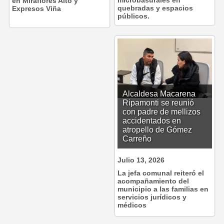
en Miraflores Alto y
quebradas y espacios
Expresos Viña
públicos.
Alcaldesa Macarena
Ripamonti se reunió
con padre de mellizos
accidentados en
atropello de Gómez
Carreño
Julio 13, 2026
La jefa comunal reiteró el
acompañamiento del
municipio a las familias en
servicios jurídicos y
médicos