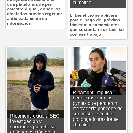
climático
una plataforma de pre
catastro digital, donde los
afectados pueden registrar
El beneficio se aplicará
anticipadamente su
para el pago del próximo
información.
trimestre a comerciantes
que sustentan sus familias
con ese trabajo.
Ripamonti impulsa
beneficios para las
pymes que perdieron
mercadería por corte de
suministro eléctrico
Ripamonti exige a SEC
prolongado tras frente
investigación y
climático
sanciones por retraso
en la reposición de la