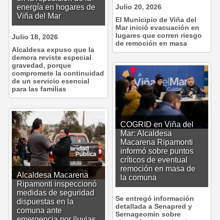
energía en hogares de
Julio 20, 2026
Viña del Mar
El Municipio de Viña del
Mar inició evacuación en
lugares que corren riesgo
Julio 18, 2026
de remoción en masa
Alcaldesa expuso que la
demora reviste especial
gravedad, porque
compromete la continuidad
de un servicio esencial
para las familias
COGRID en Viña del
Mar: Alcaldesa
Macarena Ripamonti
informó sobre puntos
críticos de eventual
remoción en masa de
Alcaldesa Macarena
la comuna
Ripamonti inspeccionó
medidas de seguridad
Se entregó información
dispuestas en la
detallada a Senapred y
comuna ante
Sernageomin sobre
emergencia por lluvias