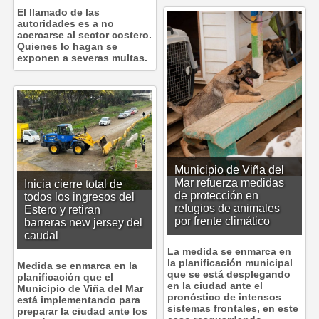
El llamado de las
autoridades es a no
acercarse al sector costero.
Quienes lo hagan se
exponen a severas multas.
Municipio de Viña del
Mar refuerza medidas
Inicia cierre total de
de protección en
todos los ingresos del
refugios de animales
Estero y retiran
por frente climático
barreras new jersey del
caudal
La medida se enmarca en
la planificación municipal
Medida se enmarca en la
que se está desplegando
planificación que el
en la ciudad ante el
Municipio de Viña del Mar
pronóstico de intensos
está implementando para
sistemas frontales, en este
preparar la ciudad ante los