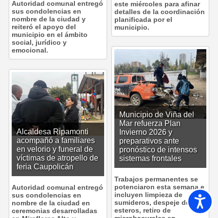
Autoridad comunal entregó
este miércoles para afinar
sus condolencias en
detalles de la coordinación
nombre de la ciudad y
planificada por el
reiteró el apoyo del
municipio.
municipio en el ámbito
social, jurídico y
emocional.
Municipio de Viña del
Mar refuerza Plan
Alcaldesa Ripamonti
Invierno 2026 y
acompañó a familiares
preparativos ante
en velorio y funeral de
pronóstico de intensos
víctimas de atropello de
sistemas frontales
feria Caupolicán
Trabajos permanentes se
potenciaron esta semana e
Autoridad comunal entregó
incluyen limpieza de
sus condolencias en
Accesib
sumideros, despeje de
nombre de la ciudad en
esteros, retiro de
ceremonias desarrolladas
microbasurales en