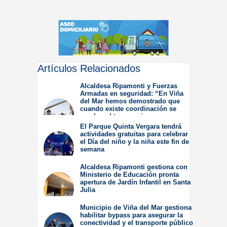
Artículos Relacionados
Alcaldesa Ripamonti y Fuerzas
Armadas en seguridad: “En Viña
del Mar hemos demostrado que
cuando existe coordinación se
pueden obtener mejores
resultados”.
El Parque Quinta Vergara tendrá
actividades gratuitas para celebrar
Jueves 6 de Agosto de
el Día del niño y la niña este fin de
2026
semana
Miércoles 5 de Agosto de
Alcaldesa Ripamonti gestiona con
2026
Ministerio de Educación pronta
apertura de Jardín Infantil en Santa
Julia
Martes 4 de Agosto de
Municipio de Viña del Mar gestiona
2026
habilitar bypass para asegurar la
conectividad y el transporte público