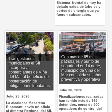
Sistema frontal de hoy ha
dejado caída de árboles y
cortes de energía que ya
fueron subsanados.
Con más de 65 mil
Tras gestiones
patrullajes y punto de
municipales el SII
seguridad en 14 norte,
incorpora a
municipio de Viña del
comerciantes de Viña
Mar consolida su labor
del Mar al beneficio de
preventiva y operativa
postergación de
obligaciones tributarias
Julio 30, 2026
Julio 23, 2026
Fiscalizaciones realizadas
han tenido más de 995
La alcaldesa Macarena
detenidos, cerca de 500
Ripamonti envió un oficio
operativos de control del
al director Regional del SII,