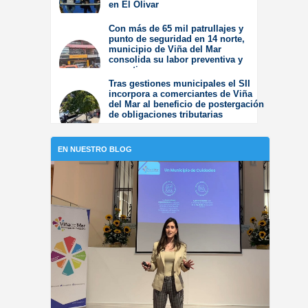
en El Olivar
Viernes 31 de Julio de
Con más de 65 mil patrullajes y
2026
punto de seguridad en 14 norte,
municipio de Viña del Mar
consolida su labor preventiva y
operativa
Tras gestiones municipales el SII
Jueves 30 de Julio de
incorpora a comerciantes de Viña
2026
del Mar al beneficio de postergación
de obligaciones tributarias
Jueves 23 de Julio de
2026
EN NUESTRO BLOG