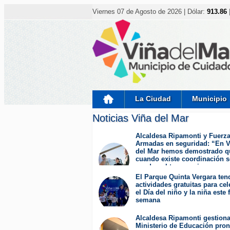
Nota:
este
Viernes 07 de Agosto de 2026 | Dólar:
913.86
sitio
web
incluye
un
sistema
de
accesibilidad.
Presione
Control-
F11
para
La Ciudad
Municipio
ajustar
el
Noticias Viña del Mar
sitio
web
a
Alcaldesa Ripamonti y Fuerz
las
Armadas en seguridad: “En V
personas
del Mar hemos demostrado q
con
cuando existe coordinación s
discapacidad
pueden obtener mejores
visual
resultados”.
El Parque Quinta Vergara ten
que
Jueves 6 de Agosto de 2026
actividades gratuitas para cel
están
el Día del niño y la niña este 
usando
semana
un
Miércoles 5 de Agosto de 2026
lector
Alcaldesa Ripamonti gestion
de
Ministerio de Educación pron
pantalla;