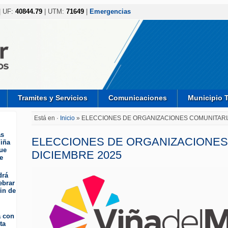
| UF:
40844.79
| UTM:
71649
|
Emergencias
Tramites y Servicios
Comunicaciones
Municipio 
Está en ·
Inicio
» ELECCIONES DE ORGANIZACIONES COMUNITARIA
as
ELECCIONES DE ORGANIZACIONES
iña
ue
DICIEMBRE 2025
e
drá
ebrar
fin de
a con
ta