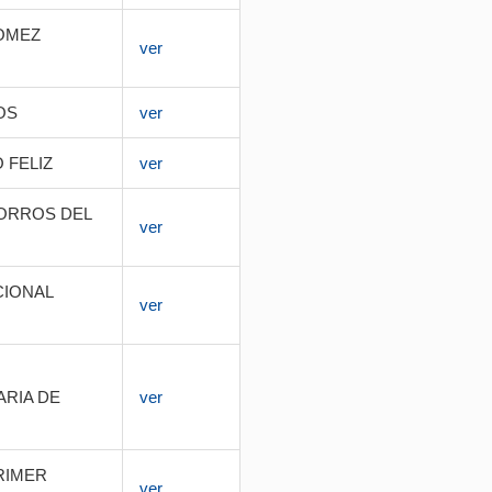
OMEZ
ver
OS
ver
 FELIZ
ver
ORROS DEL
ver
CIONAL
ver
RIA DE
ver
RIMER
ver