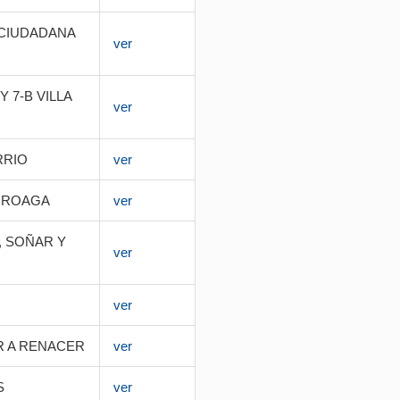
 CIUDADANA
ver
 7-B VILLA
ver
RRIO
ver
MIROAGA
ver
, SOÑAR Y
ver
ver
R A RENACER
ver
S
ver