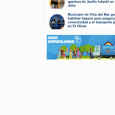
apertura de Jardín Infantil en
Presione
Julia
Control-
F10
Martes 4 de Agosto de 2026
para
Municipio de Viña del Mar ge
abrir
habilitar bypass para asegura
un
conectividad y el transporte 
menú
en El Olivar
de
Viernes 31 de Julio de 2026
accesibilidad.