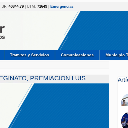
| UF:
40844.79
| UTM:
71649
|
Emergencias
Tramites y Servicios
Comunicaciones
Municipio 
EGINATO, PREMIACION LUIS
Art