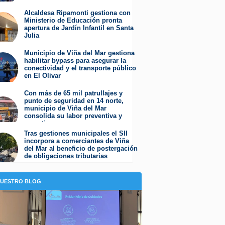
Miércoles 5 de Agosto de 2026
Alcaldesa Ripamonti gestiona con
Ministerio de Educación pronta
apertura de Jardín Infantil en Santa
Julia
Martes 4 de Agosto de 2026
Municipio de Viña del Mar gestiona
habilitar bypass para asegurar la
conectividad y el transporte público
en El Olivar
Viernes 31 de Julio de 2026
Con más de 65 mil patrullajes y
punto de seguridad en 14 norte,
municipio de Viña del Mar
consolida su labor preventiva y
operativa
Jueves 30 de Julio de 2026
Tras gestiones municipales el SII
incorpora a comerciantes de Viña
del Mar al beneficio de postergación
de obligaciones tributarias
Jueves 23 de Julio de 2026
NUESTRO BLOG