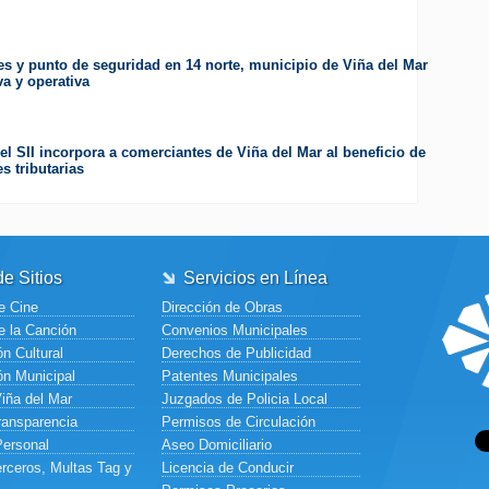
es y punto de seguridad en 14 norte, municipio de Viña del Mar
va y operativa
el SII incorpora a comerciantes de Viña del Mar al beneficio de
s tributarias
e Sitios
Servicios en Línea
e Cine
Dirección de Obras
e la Canción
Convenios Municipales
n Cultural
Derechos de Publicidad
ón Municipal
Patentes Municipales
Viña del Mar
Juzgados de Policia Local
ransparencia
Permisos de Circulación
Personal
Aseo Domiciliario
rceros, Multas Tag y
Licencia de Conducir