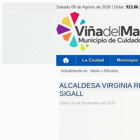
Nota:
este
Sabado 08 de Agosto de 2026 | Dólar:
913.86
sitio
web
incluye
un
sistema
de
accesibilidad.
Presione
Control-
F11
para
La Ciudad
Municipio
ajustar
el
Actualmente en
·
Inicio
»
Artículos
sitio
web
a
ALCALDESA VIRGINIA R
las
personas
SIGALL
con
discapacidad
Lunes 14 de Noviembre de 2016
visual
que
están
usando
un
lector
de
pantalla;