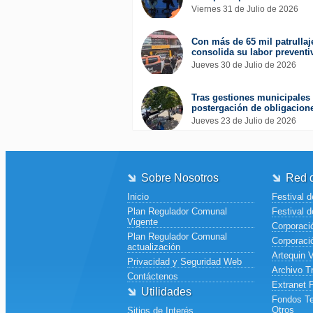
Viernes 31 de Julio de 2026
Con más de 65 mil patrullaj
consolida su labor preventi
Jueves 30 de Julio de 2026
Tras gestiones municipales 
postergación de obligacione
Jueves 23 de Julio de 2026
Sobre Nosotros
Red d
Inicio
Festival d
Plan Regulador Comunal
Festival d
Vigente
Corporació
Plan Regulador Comunal
Corporaci
actualización
Artequin 
Privacidad y Seguridad Web
Archivo T
Contáctenos
Extranet 
Utilidades
Fondos Te
Otros
Sitios de Interés