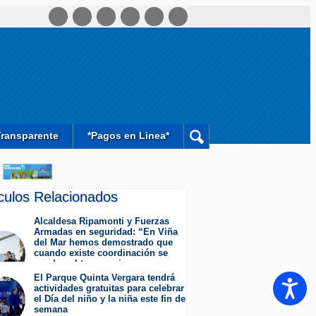
Transparente
*Pagos en Linea*
ículos Relacionados
Alcaldesa Ripamonti y Fuerzas
Armadas en seguridad: “En Viña
del Mar hemos demostrado que
cuando existe coordinación se
pueden obtener mejores
resultados”.
El Parque Quinta Vergara tendrá
Accesib
Jueves 6 de Agosto de 2026
actividades gratuitas para celebrar
el Día del niño y la niña este fin de
semana