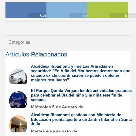
Compartir
Twittear
Envia
Categorías:
Artículos Relacionados
Alcaldesa Ripamonti y Fuerzas Armadas en
seguridad: “En Viña del Mar hemos demostrado que
cuando existe coordinación se pueden obtener
mejores resultados”.
Jueves 6 de Agosto de
El Parque Quinta Vergara tendrá actividades gratuitas
2026
para celebrar el Día del niño y la niña este fin de
semana
Miércoles 5 de Agosto de
2026
Alcaldesa Ripamonti gestiona con Ministerio de
Educación pronta apertura de Jardín Infantil en Santa
Julia
Martes 4 de Agosto de
2026