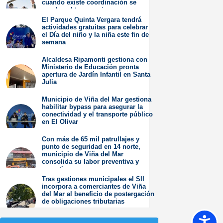
cuando existe coordinación se
pueden obtener mejores
resultados”.
El Parque Quinta Vergara tendrá
actividades gratuitas para celebrar
Jueves 6 de Agosto de
el Día del niño y la niña este fin de
2026
semana
Miércoles 5 de Agosto de
Alcaldesa Ripamonti gestiona con
2026
Ministerio de Educación pronta
apertura de Jardín Infantil en Santa
Julia
Martes 4 de Agosto de
Municipio de Viña del Mar gestiona
2026
habilitar bypass para asegurar la
conectividad y el transporte público
en El Olivar
Viernes 31 de Julio de
Con más de 65 mil patrullajes y
2026
punto de seguridad en 14 norte,
municipio de Viña del Mar
consolida su labor preventiva y
operativa
Tras gestiones municipales el SII
Jueves 30 de Julio de
incorpora a comerciantes de Viña
2026
del Mar al beneficio de postergación
de obligaciones tributarias
Jueves 23 de Julio de
Accesib
2026