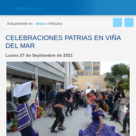
Nota:
este
Muni
vina.cl
sitio
web
incluye
Actualmente en
·
Inicio
»
Artículos
un
sistema
de
CELEBRACIONES PATRIAS EN VIÑA
accesibilidad.
DEL MAR
Lunes 27 de Septiembre de 2021