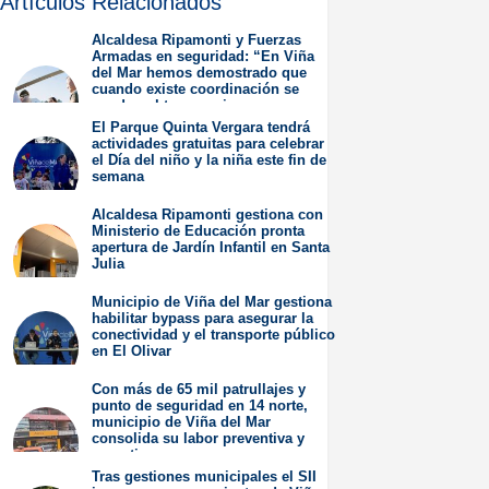
Artículos Relacionados
Alcaldesa Ripamonti y Fuerzas
Armadas en seguridad: “En Viña
del Mar hemos demostrado que
cuando existe coordinación se
pueden obtener mejores
resultados”.
El Parque Quinta Vergara tendrá
actividades gratuitas para celebrar
Jueves 6 de Agosto de
el Día del niño y la niña este fin de
2026
semana
Miércoles 5 de Agosto de
Alcaldesa Ripamonti gestiona con
2026
Ministerio de Educación pronta
apertura de Jardín Infantil en Santa
Julia
Martes 4 de Agosto de
Municipio de Viña del Mar gestiona
2026
habilitar bypass para asegurar la
conectividad y el transporte público
en El Olivar
Viernes 31 de Julio de
Con más de 65 mil patrullajes y
2026
punto de seguridad en 14 norte,
municipio de Viña del Mar
consolida su labor preventiva y
operativa
Tras gestiones municipales el SII
Jueves 30 de Julio de