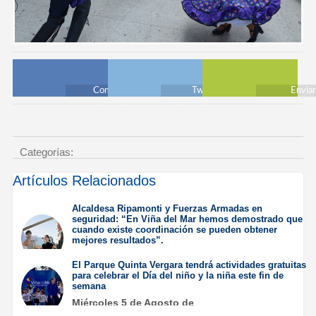
Compartir
Twittear
Envia
Categorías:
Artículos Relacionados
Alcaldesa Ripamonti y Fuerzas Armadas en
seguridad: “En Viña del Mar hemos demostrado que
cuando existe coordinación se pueden obtener
mejores resultados”.
Jueves 6 de Agosto de
El Parque Quinta Vergara tendrá actividades gratuitas
2026
para celebrar el Día del niño y la niña este fin de
semana
Miércoles 5 de Agosto de
2026