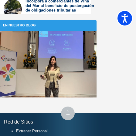
incorpora a comerciantes de Viña
2026
del Mar al beneficio de postergación
de obligaciones tributarias
Accesib
Jueves 23 de Julio de
2026
EN NUESTRO BLOG
Subir
↑
al
Red de Sitios
inicio
Extranet Personal