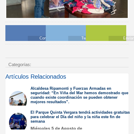
Compartir
Twittear
Envia
Categorías:
Artículos Relacionados
Alcaldesa Ripamonti y Fuerzas Armadas en
seguridad: “En Viña del Mar hemos demostrado que
cuando existe coordinación se pueden obtener
mejores resultados”.
Jueves 6 de Agosto de
El Parque Quinta Vergara tendrá actividades gratuitas
2026
para celebrar el Día del niño y la niña este fin de
semana
Miércoles 5 de Agosto de
2026