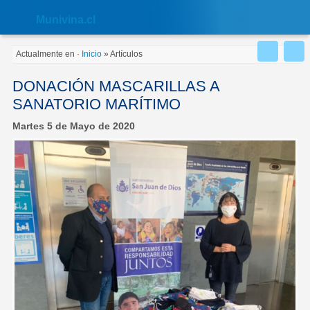
Nota:
este
Muni
vina.cl
sitio
web
incluye
Actualmente en
·
Inicio
»
Artículos
un
sistema
de
DONACIÓN MASCARILLAS A
accesibilidad.
SANATORIO MARÍTIMO
Martes 5 de Mayo de 2020