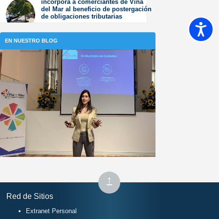
incorpora a comerciantes de Viña
2026
del Mar al beneficio de postergación
de obligaciones tributarias
Accesib
Jueves 23 de Julio de
2026
EN NUESTRO BLOG
Subir
↑
al
Red de Sitios
inicio
Extranet Personal