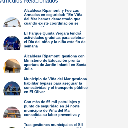
Artículos Relacionados
Alcaldesa Ripamonti y Fuerzas
Armadas en seguridad: “En Viña
del Mar hemos demostrado que
cuando existe coordinación se
pueden obtener mejores
resultados”.
El Parque Quinta Vergara tendrá
actividades gratuitas para celebrar
Jueves 6 de Agosto de
el Día del niño y la niña este fin de
2026
semana
Miércoles 5 de Agosto de
Alcaldesa Ripamonti gestiona con
2026
Ministerio de Educación pronta
apertura de Jardín Infantil en Santa
Julia
Martes 4 de Agosto de
Municipio de Viña del Mar gestiona
2026
habilitar bypass para asegurar la
conectividad y el transporte público
en El Olivar
Viernes 31 de Julio de
Con más de 65 mil patrullajes y
2026
punto de seguridad en 14 norte,
municipio de Viña del Mar
consolida su labor preventiva y
operativa
Tras gestiones municipales el SII
Jueves 30 de Julio de