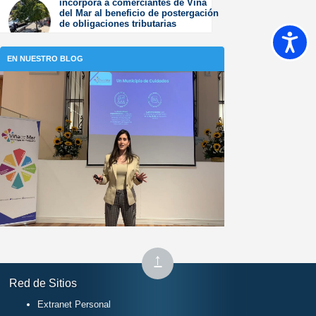
incorpora a comerciantes de Viña
2026
del Mar al beneficio de postergación
de obligaciones tributarias
Accesib
Jueves 23 de Julio de
2026
EN NUESTRO BLOG
Subir
↑
al
Red de Sitios
inicio
Extranet Personal