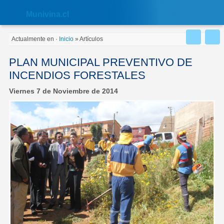
Nota:
este
Muni
vina.cl
sitio
web
incluye
Actualmente en
·
Inicio
»
Artículos
un
sistema
de
PLAN MUNICIPAL PREVENTIVO DE
accesibilidad.
INCENDIOS FORESTALES
Viernes 7 de Noviembre de 2014