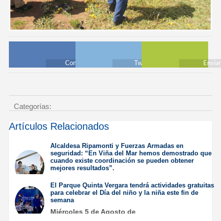
Compartir
Twittear
Envia
Categorías:
Artículos Relacionados
Alcaldesa Ripamonti y Fuerzas Armadas en
seguridad: “En Viña del Mar hemos demostrado que
cuando existe coordinación se pueden obtener
mejores resultados”.
Jueves 6 de Agosto de
El Parque Quinta Vergara tendrá actividades gratuitas
2026
para celebrar el Día del niño y la niña este fin de
semana
Miércoles 5 de Agosto de
2026