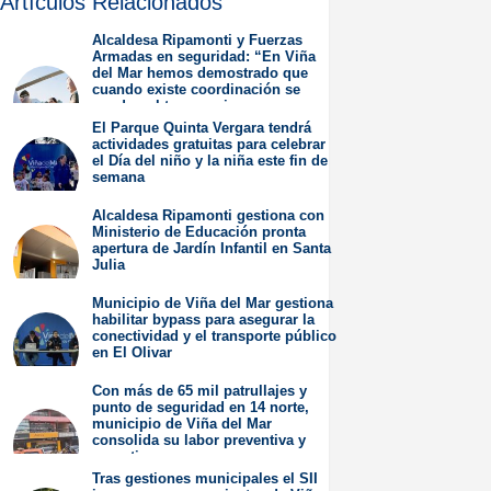
Artículos Relacionados
Alcaldesa Ripamonti y Fuerzas
Armadas en seguridad: “En Viña
del Mar hemos demostrado que
cuando existe coordinación se
pueden obtener mejores
resultados”.
El Parque Quinta Vergara tendrá
actividades gratuitas para celebrar
Jueves 6 de Agosto de
el Día del niño y la niña este fin de
2026
semana
Miércoles 5 de Agosto de
Alcaldesa Ripamonti gestiona con
2026
Ministerio de Educación pronta
apertura de Jardín Infantil en Santa
Julia
Martes 4 de Agosto de
Municipio de Viña del Mar gestiona
2026
habilitar bypass para asegurar la
conectividad y el transporte público
en El Olivar
Viernes 31 de Julio de
Con más de 65 mil patrullajes y
2026
punto de seguridad en 14 norte,
municipio de Viña del Mar
consolida su labor preventiva y
operativa
Tras gestiones municipales el SII
Jueves 30 de Julio de