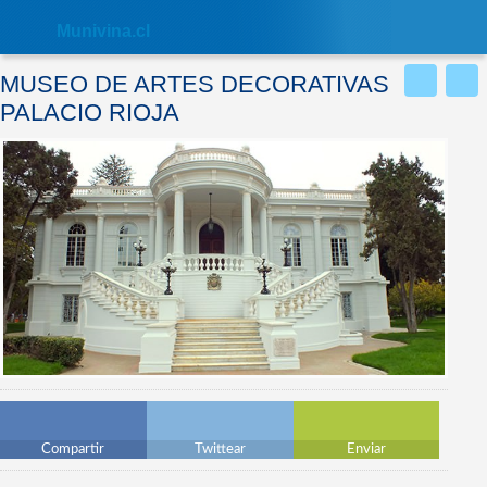
Nota:
este
Muni
vina.cl
sitio
web
incluye
MUSEO DE ARTES DECORATIVAS
un
sistema
PALACIO RIOJA
de
accesibilidad.
Compartir
Twittear
Enviar