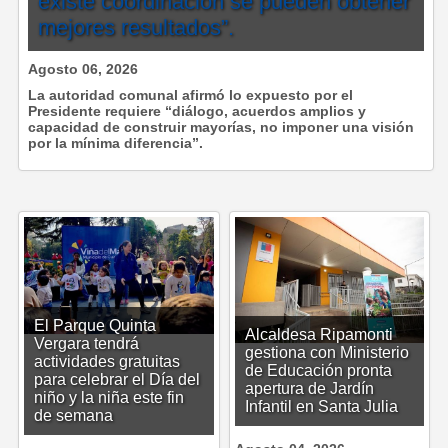
existe coordinación se pueden obtener
mejores resultados”.
Agosto 06, 2026
La autoridad comunal afirmó lo expuesto por el
Presidente requiere “diálogo, acuerdos amplios y
capacidad de construir mayorías, no imponer una visión
por la mínima diferencia”.
El Parque Quinta
Alcaldesa Ripamonti
Vergara tendrá
gestiona con Ministerio
actividades gratuitas
de Educación pronta
para celebrar el Día del
apertura de Jardín
niño y la niña este fin
Infantil en Santa Julia
de semana