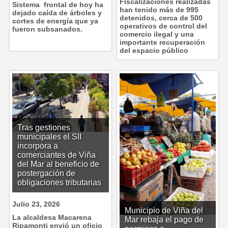
Fiscalizaciones realizadas
Sistema frontal de hoy ha
han tenido más de 995
dejado caída de árboles y
detenidos, cerca de 500
cortes de energía que ya
operativos de control del
fueron subsanados.
comercio ilegal y una
importante recuperación
del espacio público
Tras gestiones
municipales el SII
incorpora a
comerciantes de Viña
del Mar al beneficio de
postergación de
obligaciones tributarias
Julio 23, 2026
Municipio de Viña del
La alcaldesa Macarena
Mar rebaja el pago de
Ripamonti envió un oficio