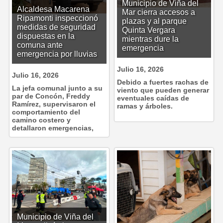
Municipio de Viña del
Alcaldesa Macarena
Mar cierra accesos a
Ripamonti inspeccionó
plazas y al parque
medidas de seguridad
Quinta Vergara
dispuestas en la
mientras dure la
comuna ante
emergencia
emergencia por lluvias
Julio 16, 2026
Julio 16, 2026
Debido a fuertes rachas de
La jefa comunal junto a su
viento que pueden generar
par de Concón, Freddy
eventuales caídas de
Ramírez, supervisaron el
ramas y árboles.
comportamiento del
camino costero y
detallaron emergencias,
Municipio de Viña del