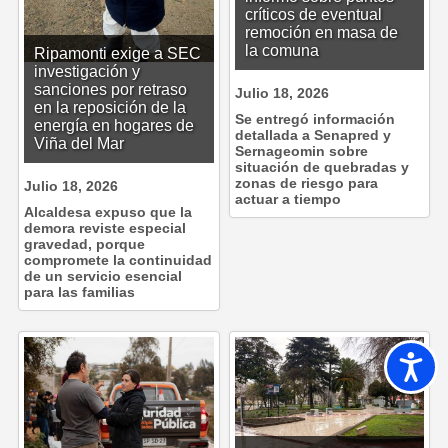
críticos de eventual
remoción en masa de
la comuna
Ripamonti exige a SEC
investigación y
sanciones por retraso
Julio 18, 2026
en la reposición de la
Se entregó información
energía en hogares de
detallada a Senapred y
Viña del Mar
Sernageomin sobre
situación de quebradas y
zonas de riesgo para
Julio 18, 2026
actuar a tiempo
Alcaldesa expuso que la
demora reviste especial
gravedad, porque
compromete la continuidad
de un servicio esencial
para las familias
Accesib