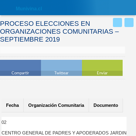
Nota:
este
Muni
vina.cl
sitio
web
incluye
PROCESO ELECCIONES EN
un
sistema
ORGANIZACIONES COMUNITARIAS –
de
SEPTIEMBRE 2019
accesibilidad.
Compartir
Twittear
Enviar
Fecha
Organización Comunitaria
Documento
02
CENTRO GENERAL DE PADRES Y APODERADOS JARDIN