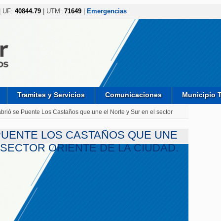
| UF:
40844.79
| UTM:
71649
|
Emergencias
Tramites y Servicios
Comunicaciones
Municipio 
 abrió se Puente Los Castaños que une el Norte y Sur en el sector
 PUENTE LOS CASTAÑOS QUE UNE
 SECTOR ORIENTE DE LA CIUDAD.