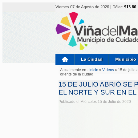
Nota:
este
Viernes 07 de Agosto de 2026 | Dólar:
913.86
sitio
web
incluye
un
sistema
de
accesibilidad.
Presione
Control-
F11
para
La Ciudad
Municipio
ajustar
el
Actualmente en ·
Inicio
»
Videos
»
15 de julio
sitio
oriente de la ciudad.
web
a
15 DE JULIO ABRIÓ SE
las
personas
EL NORTE Y SUR EN EL
con
discapacidad
Publicado el Miércoles 15 de Julio de 2020
visual
que
están
usando
un
lector
de
pantalla;