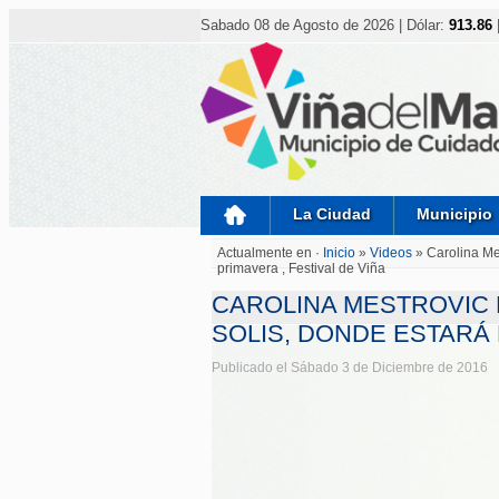
Nota:
este
Sabado 08 de Agosto de 2026 | Dólar:
913.86
sitio
web
incluye
un
sistema
de
accesibilidad.
Presione
Control-
F11
para
La Ciudad
Municipio
ajustar
el
Actualmente en ·
Inicio
»
Videos
»
Carolina M
sitio
primavera , Festival de Viña
web
a
CAROLINA MESTROVIC 
las
personas
SOLIS, DONDE ESTARÁ 
con
discapacidad
Publicado el Sábado 3 de Diciembre de 2016
visual
que
están
usando
un
lector
de
pantalla;