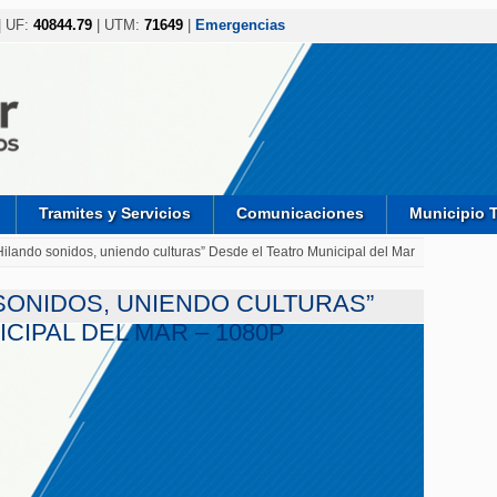
| UF:
40844.79
| UTM:
71649
|
Emergencias
Tramites y Servicios
Comunicaciones
Municipio 
Hilando sonidos, uniendo culturas” Desde el Teatro Municipal del Mar
SONIDOS, UNIENDO CULTURAS”
CIPAL DEL MAR – 1080P