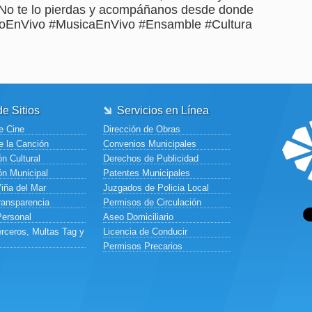
No te lo pierdas y acompáñanos desde donde
toEnVivo #MusicaEnVivo #Ensamble #Cultura
e Sitios
Servicios en Línea
e Cine
Dirección de Obras
e la Canción
Convenios Municipales
n Cultural
Derechos de Publicidad
ón Municipal
Patentes Municipales
Viña del Mar
Juzgados de Policia Local
ransparencia
Permisos de Circulación
Personal
Aseo Domiciliario
rceros, Multas Tag y
Licencia de Conducir
Permisos Precarios