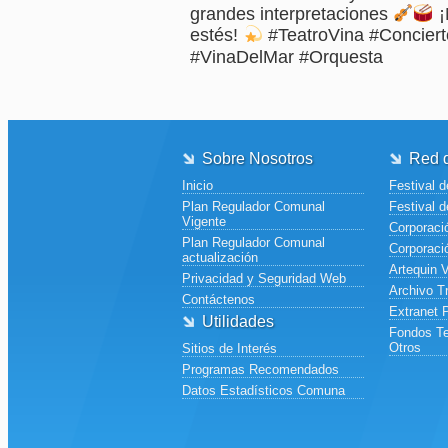
grandes interpretaciones
¡
estés!
#TeatroVina #Concier
#VinaDelMar #Orquesta
Sobre Nosotros
Red d
Inicio
Festival d
Plan Regulador Comunal
Festival d
Vigente
Corporació
Plan Regulador Comunal
Corporaci
actualización
Artequin 
Privacidad y Seguridad Web
Archivo T
Contáctenos
Extranet 
Utilidades
Fondos Te
Otros
Sitios de Interés
Programas Recomendados
Datos Estadísticos Comuna