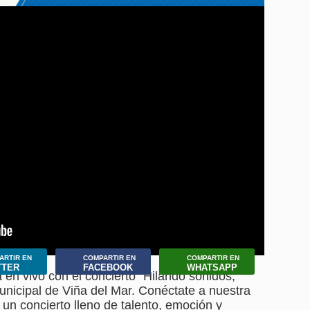
ARTIR EN
COMPARTIR EN
COMPARTIR EN
TTER
FACEBOOK
WHATSAPP
en vivo con el concierto "Hilando sonidos,
unicipal de Viña del Mar. Conéctate a nuestra
 un concierto lleno de talento, emoción y