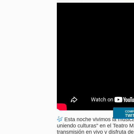
Presione
Control-
F10
para
abrir
un
menú
de
accesibilidad.
COMP
TWI
Esta noche vivimos la música 
uniendo culturas" en el Teatro M
transmisión en vivo y disfruta de