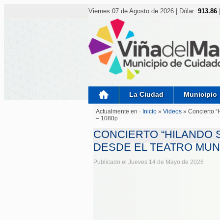
Nota:
este
Viernes 07 de Agosto de 2026 | Dólar:
913.86
sitio
web
incluye
un
sistema
de
accesibilidad.
Presione
Control-
F11
para
La Ciudad
Municipio
ajustar
el
Actualmente en ·
Inicio
»
Videos
»
Concierto “
sitio
– 1080p
web
a
CONCIERTO “HILANDO 
las
personas
DESDE EL TEATRO MUNI
con
discapacidad
Publicado el Jueves 14 de Mayo de 2026
visual
que
están
usando
un
lector
de
pantalla;