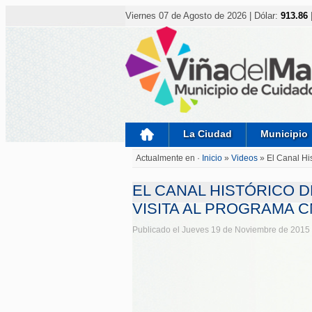
Nota:
este
Viernes 07 de Agosto de 2026 | Dólar:
913.86
sitio
web
incluye
un
sistema
de
accesibilidad.
Presione
Control-
F11
para
La Ciudad
Municipio
ajustar
el
Actualmente en ·
Inicio
»
Videos
»
El Canal His
sitio
web
a
EL CANAL HISTÓRICO D
las
personas
VISITA AL PROGRAMA 
con
discapacidad
Publicado el Jueves 19 de Noviembre de 2015
visual
que
están
usando
un
lector
de
pantalla;