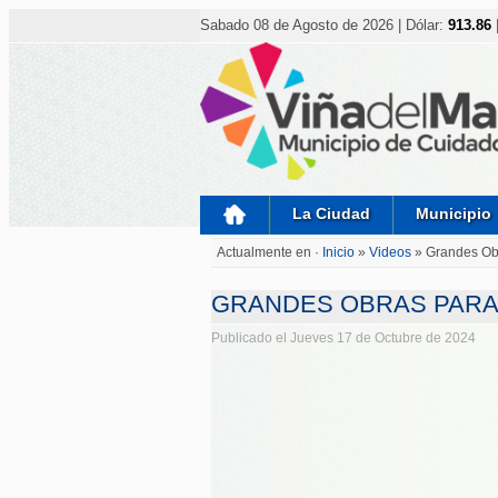
Nota:
este
Sabado 08 de Agosto de 2026 | Dólar:
913.86
sitio
web
incluye
un
sistema
de
accesibilidad.
Presione
Control-
F11
para
La Ciudad
Municipio
ajustar
el
Actualmente en ·
Inicio
»
Videos
»
Grandes Obr
sitio
web
a
GRANDES OBRAS PARA 
las
personas
Publicado el Jueves 17 de Octubre de 2024
con
discapacidad
visual
que
están
usando
un
lector
de
pantalla;