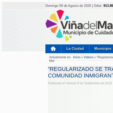
Nota:
este
Domingo 09 de Agosto de 2026 | Dólar:
913.8
sitio
web
incluye
un
sistema
de
accesibilidad.
Presione
Control-
F11
para
La Ciudad
Municipio
ajustar
el
Actualmente en ·
Inicio
»
Videos
»
“Regulariza
sitio
Mar
web
a
“REGULARIZADO SE TR
las
personas
COMUNIDAD INMIGRANT
con
discapacidad
Publicado el Viernes 9 de Septiembre de 2016
visual
que
están
usando
un
lector
de
pantalla;