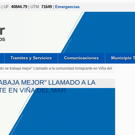
6
| UF:
40844.79
| UTM:
71649
|
Emergencias
Tramites y Servicios
Comunicaciones
Municipio 
do se trabaja mejor” Llamado a la comunidad inmigrante en Viña del
ABAJA MEJOR” LLAMADO A LA
E EN VIÑA DEL MAR