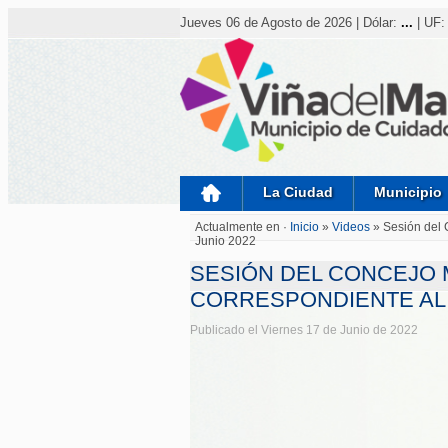
Nota:
este
Jueves 06 de Agosto de 2026 | Dólar:
...
| UF
sitio
web
incluye
un
sistema
de
accesibilidad.
Presione
Control-
F11
para
La Ciudad
Municipio
ajustar
el
Actualmente en ·
Inicio
»
Videos
»
Sesión del 
sitio
Junio 2022
web
a
SESIÓN DEL CONCEJO M
las
personas
CORRESPONDIENTE AL V
con
discapacidad
Publicado el Viernes 17 de Junio de 2022
visual
que
están
usando
un
lector
de
pantalla;