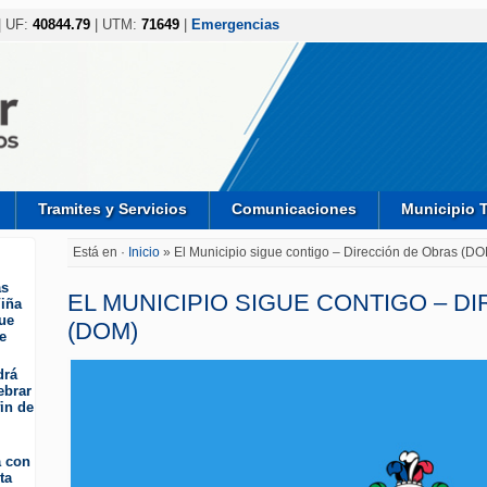
| UF:
40844.79
| UTM:
71649
|
Emergencias
Tramites y Servicios
Comunicaciones
Municipio 
Está en ·
Inicio
» El Municipio sigue contigo – Dirección de Obras (D
as
EL MUNICIPIO SIGUE CONTIGO – D
iña
ue
(DOM)
e
drá
ebrar
fin de
a con
ta