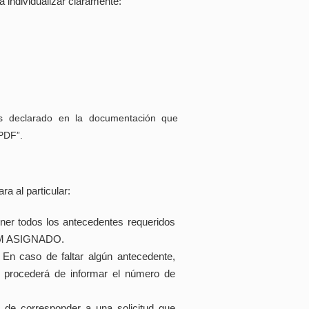
 individualizar claramente:
os declarado en la documentación que
PDF”.
a al particular:
er todos los antecedentes requeridos
OM ASIGNADO.
En caso de faltar algún antecedente,
e procederá de informar el número de
de corresponder a una solicitud que