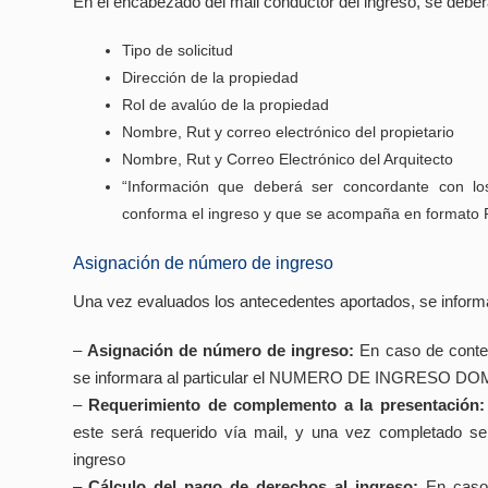
En el encabezado del mail conductor del ingreso, se deberá
Tipo de solicitud
Dirección de la propiedad
Rol de avalúo de la propiedad
Nombre, Rut y correo electrónico del propietario
Nombre, Rut y Correo Electrónico del Arquitecto
“Información que deberá ser concordante con l
conforma el ingreso y que se acompaña en formato 
Asignación de número de ingreso
Una vez evaluados los antecedentes aportados, se informar
–
Asignación de número de ingreso:
En caso de conten
se informara al particular el NUMERO DE INGRESO D
–
Requerimiento de complemento a la presentación:
este será requerido vía mail, y una vez completado s
ingreso
–
Cálculo del pago de derechos al ingreso:
En caso 