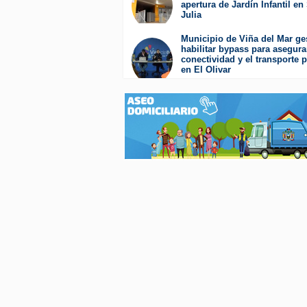
apertura de Jardín Infantil en
Presione
Julia
Control-
F10
Martes 4 de Agosto de 2026
para
Municipio de Viña del Mar ge
abrir
habilitar bypass para asegura
un
conectividad y el transporte 
menú
en El Olivar
de
Viernes 31 de Julio de 2026
accesibilidad.