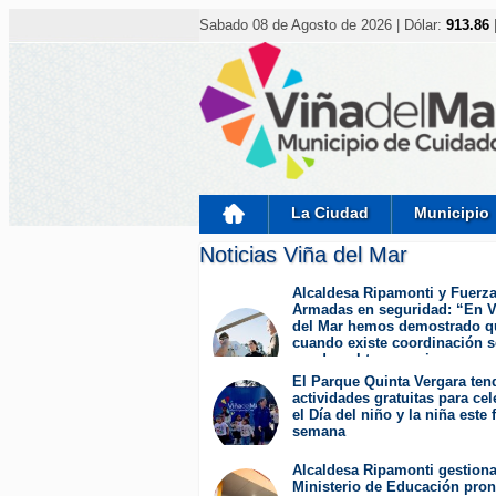
Nota:
este
Sabado 08 de Agosto de 2026 | Dólar:
913.86
sitio
web
incluye
un
sistema
de
accesibilidad.
Presione
Control-
F11
para
La Ciudad
Municipio
ajustar
el
Noticias Viña del Mar
sitio
web
a
Alcaldesa Ripamonti y Fuerz
las
Armadas en seguridad: “En V
personas
del Mar hemos demostrado q
con
cuando existe coordinación s
discapacidad
pueden obtener mejores
visual
resultados”.
El Parque Quinta Vergara ten
que
Jueves 6 de Agosto de 2026
actividades gratuitas para cel
están
el Día del niño y la niña este 
usando
semana
un
Miércoles 5 de Agosto de 2026
lector
Alcaldesa Ripamonti gestion
de
Ministerio de Educación pron
pantalla;