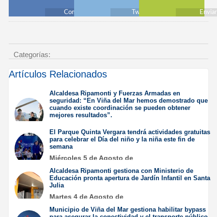
Compartir
Twittear
Envia
Categorías:
Artículos Relacionados
Alcaldesa Ripamonti y Fuerzas Armadas en
seguridad: “En Viña del Mar hemos demostrado que
cuando existe coordinación se pueden obtener
mejores resultados”.
Jueves 6 de Agosto de
El Parque Quinta Vergara tendrá actividades gratuitas
2026
para celebrar el Día del niño y la niña este fin de
semana
Miércoles 5 de Agosto de
2026
Alcaldesa Ripamonti gestiona con Ministerio de
Educación pronta apertura de Jardín Infantil en Santa
Julia
Martes 4 de Agosto de
2026
Municipio de Viña del Mar gestiona habilitar bypass
para asegurar la conectividad y el transporte público