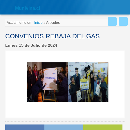
Nota:
este
Muni
vina.cl
sitio
web
incluye
Actualmente en
·
Inicio
»
Artículos
un
sistema
de
CONVENIOS REBAJA DEL GAS
accesibilidad.
Lunes 15 de Julio de 2024