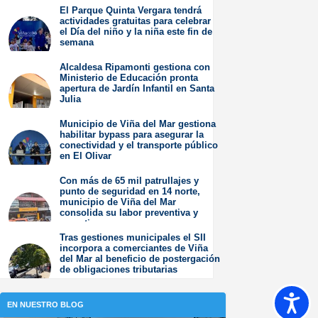
resultados”.
El Parque Quinta Vergara tendrá
actividades gratuitas para celebrar
Jueves 6 de Agosto de
el Día del niño y la niña este fin de
2026
semana
Miércoles 5 de Agosto de
Alcaldesa Ripamonti gestiona con
2026
Ministerio de Educación pronta
apertura de Jardín Infantil en Santa
Julia
Martes 4 de Agosto de
Municipio de Viña del Mar gestiona
2026
habilitar bypass para asegurar la
conectividad y el transporte público
en El Olivar
Viernes 31 de Julio de
Con más de 65 mil patrullajes y
2026
punto de seguridad en 14 norte,
municipio de Viña del Mar
consolida su labor preventiva y
operativa
Tras gestiones municipales el SII
Jueves 30 de Julio de
incorpora a comerciantes de Viña
2026
del Mar al beneficio de postergación
de obligaciones tributarias
Jueves 23 de Julio de
2026
Accesib
EN NUESTRO BLOG