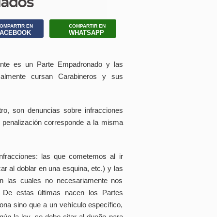
OMPARTIR EN
COMPARTIR EN
FACEBOOK
WHATSAPP
nte es un Parte Empadronado y las
malmente cursan Carabineros y sus
otro, son denuncias sobre infracciones
de penalización corresponde a la misma
nfracciones: las que cometemos al ir
r al doblar en una esquina, etc.) y las
n las cuales no necesariamente nos
 De estas últimas nacen los Partes
na sino que a un vehículo específico,
ún la ley, se debe citar al dueño para