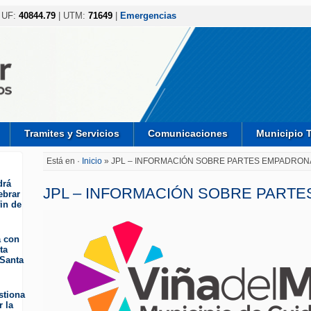
 UF:
40844.79
| UTM:
71649
|
Emergencias
Tramites y Servicios
Comunicaciones
Municipio 
Está en ·
Inicio
» JPL – INFORMACIÓN SOBRE PARTES EMPADRO
drá
JPL – INFORMACIÓN SOBRE PART
ebrar
fin de
a con
ta
 Santa
stiona
r la