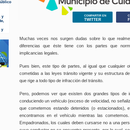
público
COMPARTIR EN
C
 y
TWITTER
te,
 y
Muchas veces nos surgen dudas sobre lo que realme
diferencias que éste tiene con los partes que nor
implicancias legales.
Pues bien, este tipo de partes, al igual que cualquier 
cometidas a las leyes tránsito vigente y su estructura 
que rige a todo tipo de infracción del tránsito.
Pero, podemos ver que existen dos grandes tipos de i
conduciendo un vehículo (exceso de velocidad, no señaliza
que cometemos estando detenidos (o estacionados), e
encontramos en el vehículo mientras las cometemos.
Empadronados, los cuales deben cursarse no a una perso
cuyo conductor no se encuentra presente, por lo cual, seg