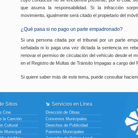
que asuma la responsabilidad. Si la infracción sorp
movimiento, igualmente será citado el propietario del móv
¿Qué pasa si no pago un parte empadronado?
Si una persona citada por el tribunal por un parte emp
señalada ni lo paga una vez dictada la sentencia en rebel
renovar el permiso de circulación del vehículo desde el m
en el Registro de Multas de Tránsito Impagas a cargo del R
Si quiere saber más de este tema, puede consultar hacien
e Sitios
Servicios en Línea
e Cine
Dirección de Obras
e la Canción
Convenios Municipales
n Cultural
Derechos de Publicidad
ón Municipal
Patentes Municipales