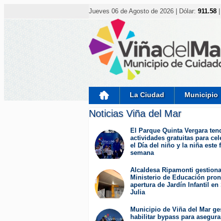
Nota:
este
Jueves 06 de Agosto de 2026 | Dólar:
911.58
|
sitio
web
incluye
un
sistema
de
accesibilidad.
Presione
Control-
F11
para
La Ciudad
Municipio
ajustar
el
Noticias Viña del Mar
sitio
web
a
El Parque Quinta Vergara ten
las
actividades gratuitas para cel
personas
el Día del niño y la niña este 
con
semana
discapacidad
Miércoles 5 de Agosto de 2026
visual
Alcaldesa Ripamonti gestion
que
Ministerio de Educación pron
están
apertura de Jardín Infantil en
usando
Julia
un
Martes 4 de Agosto de 2026
lector
Municipio de Viña del Mar ge
de
habilitar bypass para asegura
pantalla;