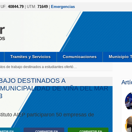
 UF:
40844.79
| UTM:
71649
|
Emergencias
Tramites y Servicios
Comunicaciones
Municipio 
tos de trabajo destinados a estudiantes ofertó…
ABAJO DESTINADOS A
Art
MUNICIPALIDAD DE VIÑA DEL MAR
3
stituto AIEP participaron 50 empresas de
ARTIR EN
COMPARTIR EN
COMPARTIR EN