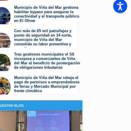
Martes 4 de Agosto de 2026
Accesib
Municipio de Viña del Mar gestiona
habilitar bypass para asegurar la
conectividad y el transporte público
en El Olivar
Viernes 31 de Julio de 2026
Con más de 65 mil patrullajes y
punto de seguridad en 14 norte,
municipio de Viña del Mar
consolida su labor preventiva y
operativa
Jueves 30 de Julio de 2026
Tras gestiones municipales el SII
incorpora a comerciantes de Viña
del Mar al beneficio de postergación
de obligaciones tributarias
Jueves 23 de Julio de 2026
Municipio de Viña del Mar rebaja el
pago de permisos a emprendedores
de ferias y Mercado Municipal por
frente climático
Jueves 23 de Julio de 2026
NUESTRO BLOG