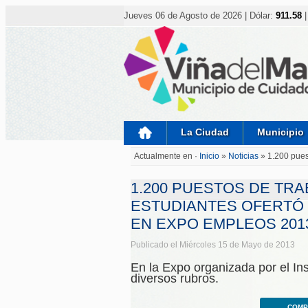
Nota:
este
Jueves 06 de Agosto de 2026 | Dólar:
911.58
|
sitio
web
incluye
un
sistema
de
accesibilidad.
Presione
Control-
F11
para
La Ciudad
Municipio
ajustar
el
Actualmente en ·
Inicio
»
Noticias
»
1.200 pues
sitio
web
a
1.200 PUESTOS DE TR
las
personas
ESTUDIANTES OFERTÓ 
con
EN EXPO EMPLEOS 201
discapacidad
visual
que
Publicado el Miércoles 15 de Mayo de 2013
están
usando
En la Expo organizada por el In
un
diversos rubros.
lector
de
pantalla;
COMP