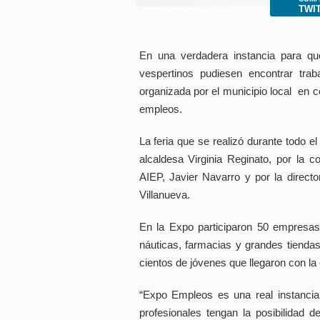
Presione
TWI
Control-
F10
para
abrir
En una verdadera instancia para qu
un
menú
vespertinos pudiesen encontrar tra
de
organizada por el municipio local en co
accesibilidad.
empleos.
La feria que se realizó durante todo el
alcaldesa Virginia Reginato, por la co
AIEP, Javier Navarro y por la directo
Villanueva.
En la Expo participaron 50 empresas 
náuticas, farmacias y grandes tienda
cientos de jóvenes que llegaron con la
“Expo Empleos es una real instancia
profesionales tengan la posibilidad d