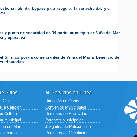
estiona habilitar bypass para asegurar la conectividad y el
var
es y punto de seguridad en 14 norte, municipio de Viña del Mar
va y operativa
el SII incorpora a comerciantes de Viña del Mar al beneficio de
s tributarias
e Sitios
Servicios en Línea
e Cine
Dirección de Obras
e la Canción
Convenios Municipales
n Cultural
Derechos de Publicidad
ón Municipal
Patentes Municipales
Viña del Mar
Juzgados de Policia Local
ransparencia
Permisos de Circulación