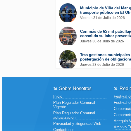
Municipio de Viña del Mar g
transporte público en El Oli
Viernes 31 de Julio de 2026
Con más de 65 mil patrullaj
consolida su labor preventi
Jueves 30 de Julio de 2026
Tras gestiones municipales 
postergación de obligacione
Jueves 23 de Julio de 2026
Sobre Nosotros
Red d
Inicio
Festival d
Plan Regulador Comunal
Festival d
Vigente
Corporació
Plan Regulador Comunal
Corporaci
actualización
Artequin 
Privacidad y Seguridad Web
Archivo T
Contáctenos