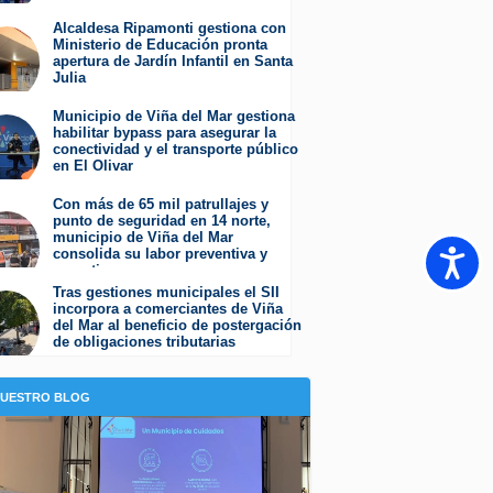
Miércoles 5 de Agosto de 2026
Alcaldesa Ripamonti gestiona con
Ministerio de Educación pronta
apertura de Jardín Infantil en Santa
Julia
Martes 4 de Agosto de 2026
Municipio de Viña del Mar gestiona
habilitar bypass para asegurar la
conectividad y el transporte público
en El Olivar
Viernes 31 de Julio de 2026
Con más de 65 mil patrullajes y
punto de seguridad en 14 norte,
municipio de Viña del Mar
consolida su labor preventiva y
Accesib
operativa
Jueves 30 de Julio de 2026
Tras gestiones municipales el SII
incorpora a comerciantes de Viña
del Mar al beneficio de postergación
de obligaciones tributarias
Jueves 23 de Julio de 2026
NUESTRO BLOG