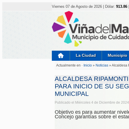
Nota:
este
Viernes 07 de Agosto de 2026 | Dólar:
913.86
sitio
web
incluye
un
sistema
de
accesibilidad.
Presione
Control-
F11
para
La Ciudad
Municipio
ajustar
el
Actualmente en ·
Inicio
»
Noticias
»
Alcaldesa 
sitio
web
a
ALCALDESA RIPAMONTI
las
personas
PARA INICIO DE SU S
con
MUNICIPAL
discapacidad
visual
que
Publicado el Miércoles 4 de Diciembre de 2024
están
usando
Objetivo es para aumentar nivele
un
Concejo garantías sobre el estad
lector
de
pantalla;