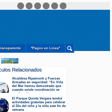
Transparente
*Pagos en Linea*
ículos Relacionados
Alcaldesa Ripamonti y Fuerzas
Armadas en seguridad: “En Viña
del Mar hemos demostrado que
cuando existe coordinación se
pueden obtener mejores
resultados”.
El Parque Quinta Vergara tendrá
Jueves 6 de Agosto de 2026
actividades gratuitas para celebrar
el Día del niño y la niña este fin de
semana