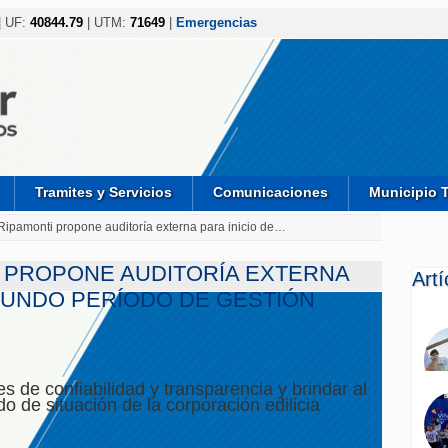
| UF:
40844.79
| UTM:
71649
|
Emergencias
Tramites y Servicios
Comunicaciones
Municipio 
Ripamonti propone auditoría externa para inicio de…
 PROPONE AUDITORÍA EXTERNA
Art
EGUNDO PERÍODO DE GESTIÓN
s de confiabilidad y transparencia y brindar al
o de situación de la corporación edilicia