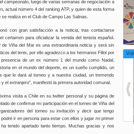
 del campeonato, luego de varias semanas de negociación a
ín, actual número 4 del ranking ATP, y quien de esta forma
e se realiza en el Club de Campo Las Salinas.
onó con gran satisfacción a la noticia, tras contactarse
l certamen para oficializar la venida del tenista español.
de Viña del Mar es una extraordinaria noticia y será sin
icos del tenis, por ello agradezco a los hermanos Fillol por
Vid
La presencia de un ex número 1 del mundo como Nadal,
storia en el mundo del deporte, es un sueño cumplido, un
a que le dará al torneo y a nuestra ciudad, un tremendo
y el extranjero”, manifestó la primera autoridad comunal.
róxima visita a Chile en su twitter personal y su página de
ado de confirmar mi participación en el torneo de Viña del
ganizadores del torneo su invitación y decir que tengo
 podré ir en persona para estar con ellos y jugar mi primer
 ha tenido apartado tanto tiempo. Muchas gracias y nos