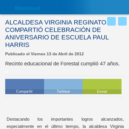
Nota:
este
Muni
vina.cl
sitio
web
incluye
ALCALDESA VIRGINIA REGINATO
un
sistema
COMPARTIÓ CELEBRACIÓN DE
de
ANIVERSARIO DE ESCUELA PAUL
accesibilidad.
HARRIS
Publicado el Viernes 13 de Abril de 2012
Recinto educacional de Forestal cumplió 47 años.
Compartir
Twittear
Enviar
Destacando los importantes logros alcanzados,
especialmente en el último tiempo, la alcaldesa Virginia