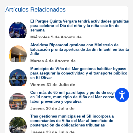
Artículos Relacionados
El Parque Quinta Vergara tendrá actividades gratuitas
para celebrar el Día del niño y la niña este fin de
semana
Miércoles 5 de Agosto de
2026
Alcaldesa Ripamonti gestiona con Ministerio de
Educación pronta apertura de Jardín Infantil en Santa
Julia
Martes 4 de Agosto de
2026
Municipio de Viña del Mar gestiona habilitar bypass
para asegurar la conectividad y el transporte público
en El Olivar
Viernes 31 de Julio de
2026
Con más de 65 mil patrullajes y punto de seguridad
Accesib
en 14 norte, municipio de Viña del Mar consolida su
labor preventiva y operativa
Jueves 30 de Julio de
2026
Tras gestiones municipales el SII incorpora a
comerciantes de Viña del Mar al beneficio de
postergación de obligaciones tributarias
Jueves 23 de Julio de