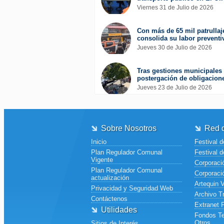
Viernes 31 de Julio de 2026
Con más de 65 mil patrullaj
consolida su labor preventi
Jueves 30 de Julio de 2026
Tras gestiones municipales 
postergación de obligacione
Jueves 23 de Julio de 2026
Sobre Nosotros
Red d
Inicio
Festival d
Plan Regulador Comunal
Festival d
Vigente
Corporació
Plan Regulador Comunal
Corporaci
actualización
Artequin 
Privacidad y Seguridad Web
Archivo T
Contáctenos
Extranet 
Utilidades
Fondos Te
Otros
Sitios de Interés