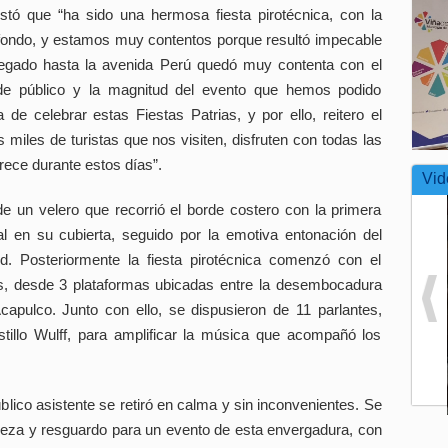
stó que “ha sido una hermosa fiesta pirotécnica, con la
 fondo, y estamos muy contentos porque resultó impecable
llegado hasta la avenida Perú quedó muy contenta con el
de público y la magnitud del evento que hemos podido
 de celebrar estas Fiestas Patrias, y por ello, reitero el
 miles de turistas que nos visiten, disfruten con todas las
rece durante estos días”.
Vid
de un velero que recorrió el borde costero con la primera
l en su cubierta, seguido por la emotiva entonación del
ud. Posteriormente la fiesta pirotécnica comenzó con el
, desde 3 plataformas ubicadas entre la desembocadura
apulco. Junto con ello, se dispusieron de 11 parlantes,
tillo Wulff, para amplificar la música que acompañó los
úblico asistente se retiró en calma y sin inconvenientes. Se
pieza y resguardo para un evento de esta envergadura, con