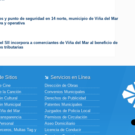
es y punto de seguridad en 14 norte, municipio de Viña del Mar
va y operativa
el SII incorpora a comerciantes de Viña del Mar al beneficio de
s tributarias
e Sitios
Servicios en Línea
e Cine
Dirección de Obras
e la Canción
Convenios Municipales
n Cultural
Derechos de Publicidad
ón Municipal
Patentes Municipales
Viña del Mar
Juzgados de Policia Local
ransparencia
Permisos de Circulación
Personal
Aseo Domiciliario
rceros, Multas Tag y
Licencia de Conducir