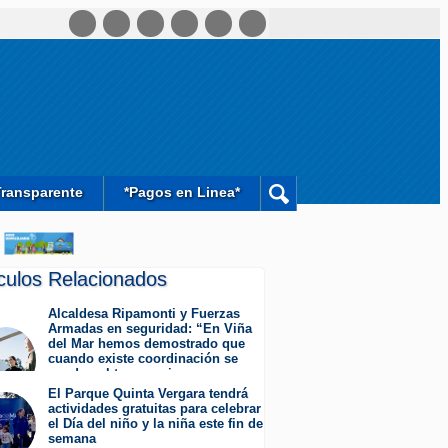
Transparente
*Pagos en Linea*
ículos Relacionados
Alcaldesa Ripamonti y Fuerzas
Armadas en seguridad: “En Viña
del Mar hemos demostrado que
cuando existe coordinación se
pueden obtener mejores
resultados”.
El Parque Quinta Vergara tendrá
Jueves 6 de Agosto de 2026
actividades gratuitas para celebrar
el Día del niño y la niña este fin de
semana