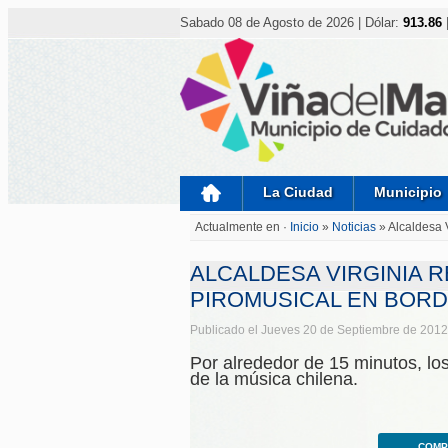
Nota:
este
Sabado 08 de Agosto de 2026 | Dólar:
913.86
sitio
web
incluye
un
sistema
de
accesibilidad.
Presione
Control-
F11
para
La Ciudad
Municipio
ajustar
el
Actualmente en ·
Inicio
»
Noticias
»
Alcaldesa 
sitio
web
a
ALCALDESA VIRGINIA R
las
personas
PIROMUSICAL EN BOR
con
discapacidad
Publicado el Jueves 20 de Septiembre de 2012
visual
que
Por alrededor de 15 minutos, los
están
de la música chilena.
usando
un
lector
de
pantalla;
COMP