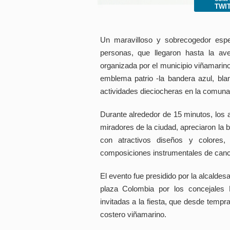
Presione
TWI
Control-
F10
para
abrir
Un maravilloso y sobrecogedor espe
un
menú
personas, que llegaron hasta la ave
de
organizada por el municipio viñamarin
accesibilidad.
emblema patrio -la bandera azul, blan
actividades dieciocheras en la comuna
Durante alrededor de 15 minutos, los 
miradores de la ciudad, apreciaron la b
con atractivos diseños y colores,
composiciones instrumentales de canci
El evento fue presidido por la alcalde
plaza Colombia por los concejales
invitadas a la fiesta, que desde tempr
costero viñamarino.