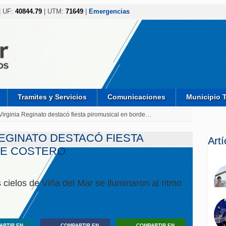
| UF:
40844.79
| UTM:
71649
|
Emergencias
Tramites y Servicios
Comunicaciones
Municipio 
Virginia Reginato destacó fiesta piromusical en borde…
EGINATO DESTACÓ FIESTA
Art
DE COSTERO
 cielos de Viña del Mar se iluminaron al ritmo
ARTIR EN
COMPARTIR EN
COMPARTIR EN