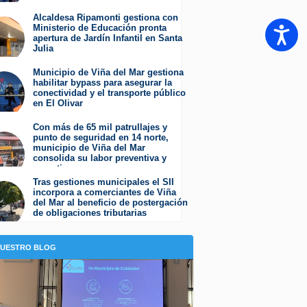
Miércoles 5 de Agosto de 2026
Alcaldesa Ripamonti gestiona con
Ministerio de Educación pronta
Accesib
apertura de Jardín Infantil en Santa
Julia
Martes 4 de Agosto de 2026
Municipio de Viña del Mar gestiona
habilitar bypass para asegurar la
conectividad y el transporte público
en El Olivar
Viernes 31 de Julio de 2026
Con más de 65 mil patrullajes y
punto de seguridad en 14 norte,
municipio de Viña del Mar
consolida su labor preventiva y
operativa
Jueves 30 de Julio de 2026
Tras gestiones municipales el SII
incorpora a comerciantes de Viña
del Mar al beneficio de postergación
de obligaciones tributarias
Jueves 23 de Julio de 2026
NUESTRO BLOG