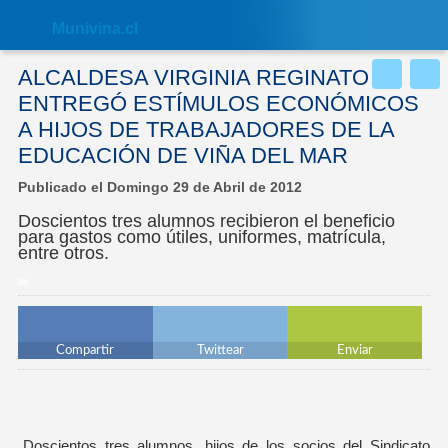
Nota:
este
Muni
vina.cl
sitio
web
incluye
ALCALDESA VIRGINIA REGINATO
un
sistema
ENTREGÓ ESTÍMULOS ECONÓMICOS
de
A HIJOS DE TRABAJADORES DE LA
accesibilidad.
EDUCACIÓN DE VIÑA DEL MAR
Publicado el Domingo 29 de Abril de 2012
Doscientos tres alumnos recibieron el beneficio
para gastos como útiles, uniformes, matrícula,
entre otros.
Compartir
Twittear
Enviar
Doscientos tres alumnos, hijos de los socios del Sindicato