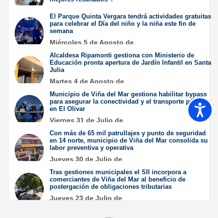
Jueves 6 de Agosto de
El Parque Quinta Vergara tendrá actividades gratuitas
2026
para celebrar el Día del niño y la niña este fin de
semana
Miércoles 5 de Agosto de
2026
Alcaldesa Ripamonti gestiona con Ministerio de
Educación pronta apertura de Jardín Infantil en Santa
Julia
Martes 4 de Agosto de
2026
Municipio de Viña del Mar gestiona habilitar bypass
para asegurar la conectividad y el transporte público
Accesib
en El Olivar
Viernes 31 de Julio de
2026
Con más de 65 mil patrullajes y punto de seguridad
en 14 norte, municipio de Viña del Mar consolida su
labor preventiva y operativa
Jueves 30 de Julio de
2026
Tras gestiones municipales el SII incorpora a
comerciantes de Viña del Mar al beneficio de
postergación de obligaciones tributarias
Jueves 23 de Julio de
2026