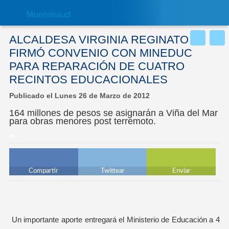
Nota:
este
Muni
vina.cl
sitio
web
incluye
ALCALDESA VIRGINIA REGINATO
un
sistema
FIRMÓ CONVENIO CON MINEDUC
de
PARA REPARACIÓN DE CUATRO
accesibilidad.
RECINTOS EDUCACIONALES
Publicado el Lunes 26 de Marzo de 2012
164 millones de pesos se asignarán a Viña del Mar
para obras menores post terremoto.
Compartir
Twittear
Enviar
Un importante aporte entregará el Ministerio de Educación a 4