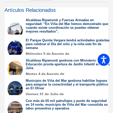
Artículos Relacionados
Alcaldesa Ripamonti y Fuerzas Armadas en
seguridad: “En Viña del Mar hemos demostrado que
cuando existe coordinación se pueden obtener
mejores resultados”.
Jueves 6 de Agosto de
El Parque Quinta Vergara tendrá actividades gratuitas
2026
para celebrar el Día del niño y la niña este fin de
semana
Miércoles 5 de Agosto de
2026
Accesib
Alcaldesa Ripamonti gestiona con Ministerio de
Educación pronta apertura de Jardín Infantil en Santa
Julia
Martes 4 de Agosto de
2026
Municipio de Viña del Mar gestiona habilitar bypass
para asegurar la conectividad y el transporte público
en El Olivar
Viernes 31 de Julio de
2026
Con más de 65 mil patrullajes y punto de seguridad
en 14 norte, municipio de Viña del Mar consolida su
labor preventiva y operativa