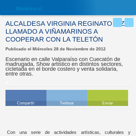
Nota:
este
Muni
vina.cl
sitio
web
incluye
ALCALDESA VIRGINIA REGINATO HIZO
un
sistema
LLAMADO A VIÑAMARINOS A
de
COOPERAR CON LA TELETÓN
accesibilidad.
Publicado el Miércoles 28 de Noviembre de 2012
Escenario en calle Valparaíso con Cuecatón de
madrugada, Show artistico en distintos sectores,
cicletada en el borde costero y venta solidaria,
entre otras.
Compartir
Twittear
Enviar
Con una serie de actividades artísticas, culturales y