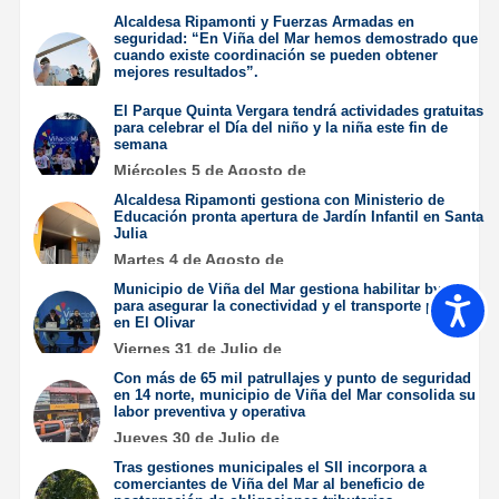
Alcaldesa Ripamonti y Fuerzas Armadas en
seguridad: “En Viña del Mar hemos demostrado que
cuando existe coordinación se pueden obtener
mejores resultados”.
Jueves 6 de Agosto de
El Parque Quinta Vergara tendrá actividades gratuitas
2026
para celebrar el Día del niño y la niña este fin de
semana
Miércoles 5 de Agosto de
2026
Alcaldesa Ripamonti gestiona con Ministerio de
Educación pronta apertura de Jardín Infantil en Santa
Julia
Martes 4 de Agosto de
2026
Municipio de Viña del Mar gestiona habilitar bypass
Accesib
para asegurar la conectividad y el transporte público
en El Olivar
Viernes 31 de Julio de
2026
Con más de 65 mil patrullajes y punto de seguridad
en 14 norte, municipio de Viña del Mar consolida su
labor preventiva y operativa
Jueves 30 de Julio de
2026
Tras gestiones municipales el SII incorpora a
comerciantes de Viña del Mar al beneficio de