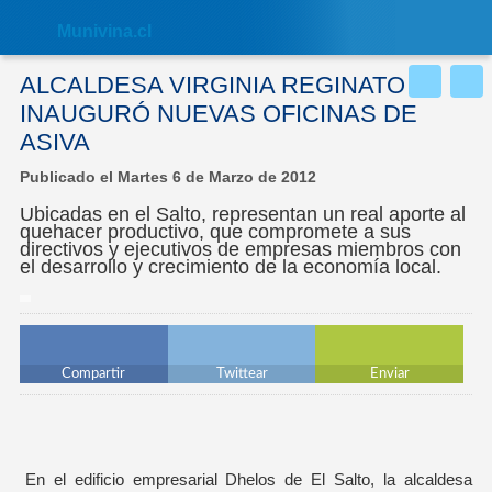
Nota:
este
Muni
vina.cl
sitio
web
incluye
ALCALDESA VIRGINIA REGINATO
un
sistema
INAUGURÓ NUEVAS OFICINAS DE
de
ASIVA
accesibilidad.
Publicado el Martes 6 de Marzo de 2012
Ubicadas en el Salto, representan un real aporte al
quehacer productivo, que compromete a sus
directivos y ejecutivos de empresas miembros con
el desarrollo y crecimiento de la economía local.
Compartir
Twittear
Enviar
En el edificio empresarial Dhelos de El Salto, la alcaldesa