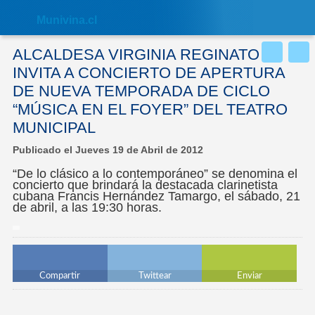
Nota:
este
Muni
vina.cl
sitio
web
incluye
ALCALDESA VIRGINIA REGINATO
un
sistema
INVITA A CONCIERTO DE APERTURA
de
DE NUEVA TEMPORADA DE CICLO
accesibilidad.
“MÚSICA EN EL FOYER” DEL TEATRO
MUNICIPAL
Publicado el Jueves 19 de Abril de 2012
“De lo clásico a lo contemporáneo” se denomina el
concierto que brindará la destacada clarinetista
cubana Francis Hernández Tamargo, el sábado, 21
de abril, a las 19:30 horas.
Compartir
Twittear
Enviar