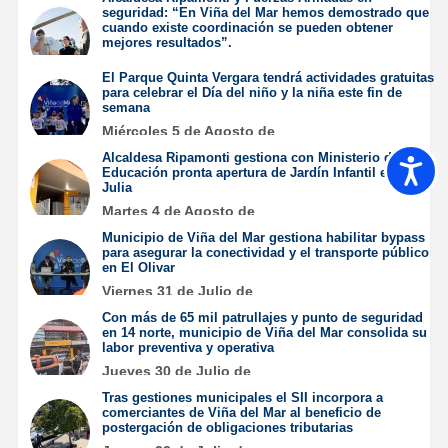
seguridad: “En Viña del Mar hemos demostrado que
cuando existe coordinación se pueden obtener
mejores resultados”.
Jueves 6 de Agosto de
El Parque Quinta Vergara tendrá actividades gratuitas
2026
para celebrar el Día del niño y la niña este fin de
semana
Miércoles 5 de Agosto de
2026
Alcaldesa Ripamonti gestiona con Ministerio de
Accesib
Educación pronta apertura de Jardín Infantil en Santa
Julia
Martes 4 de Agosto de
2026
Municipio de Viña del Mar gestiona habilitar bypass
para asegurar la conectividad y el transporte público
en El Olivar
Viernes 31 de Julio de
2026
Con más de 65 mil patrullajes y punto de seguridad
en 14 norte, municipio de Viña del Mar consolida su
labor preventiva y operativa
Jueves 30 de Julio de
2026
Tras gestiones municipales el SII incorpora a
comerciantes de Viña del Mar al beneficio de
postergación de obligaciones tributarias