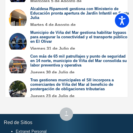
Miércoles 5 de Agosto de
2026
Alcaldesa Ripamonti gestiona con Ministerio de
Educación pronta apertura de Jardín Infantil en Santa
Julia
Accesib
Martes 4 de Agosto de
2026
Municipio de Viña del Mar gestiona habilitar bypass
para asegurar la conectividad y el transporte público
en El Olivar
Viernes 31 de Julio de
2026
Con más de 65 mil patrullajes y punto de seguridad
en 14 norte, municipio de Viña del Mar consolida su
labor preventiva y operativa
Jueves 30 de Julio de
2026
Tras gestiones municipales el SII incorpora a
comerciantes de Viña del Mar al beneficio de
postergación de obligaciones tributarias
Jueves 23 de Julio de
2026
Subir
↑
al
Red de Sitios
inicio
Extranet Personal