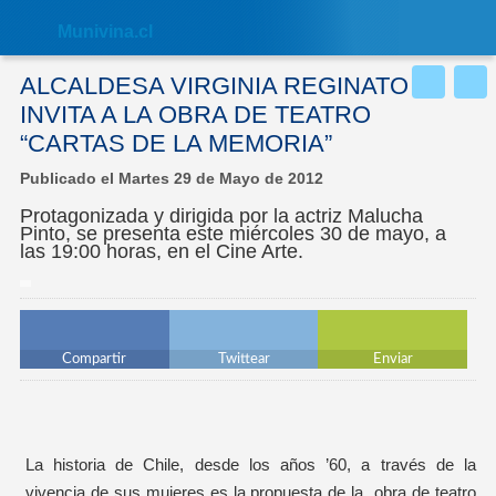
Nota:
este
Muni
vina.cl
sitio
web
incluye
ALCALDESA VIRGINIA REGINATO
un
sistema
INVITA A LA OBRA DE TEATRO
de
“CARTAS DE LA MEMORIA”
accesibilidad.
Publicado el Martes 29 de Mayo de 2012
Protagonizada y dirigida por la actriz Malucha
Pinto, se presenta este miércoles 30 de mayo, a
las 19:00 horas, en el Cine Arte.
Compartir
Twittear
Enviar
La historia de Chile, desde los años ’60, a través de la
vivencia de sus mujeres es la propuesta de la obra de teatro