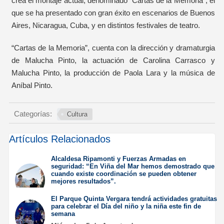
crea el montaje actual, denominado “Cartas de la Memoria”, el
que se ha presentado con gran éxito en escenarios de Buenos
Aires, Nicaragua, Cuba, y en distintos festivales de teatro.
“Cartas de la Memoria”, cuenta con la dirección y dramaturgia
de Malucha Pinto, la actuación de Carolina Carrasco y
Malucha Pinto, la producción de Paola Lara y la música de
Aníbal Pinto.
Categorías:
Cultura
Artículos Relacionados
Alcaldesa Ripamonti y Fuerzas Armadas en
seguridad: “En Viña del Mar hemos demostrado que
cuando existe coordinación se pueden obtener
mejores resultados”.
Jueves 6 de Agosto de
El Parque Quinta Vergara tendrá actividades gratuitas
2026
para celebrar el Día del niño y la niña este fin de
semana