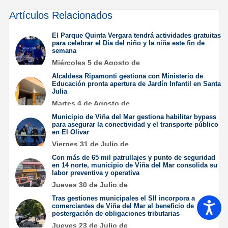
Artículos Relacionados
El Parque Quinta Vergara tendrá actividades gratuitas
para celebrar el Día del niño y la niña este fin de
semana
Miércoles 5 de Agosto de
2026
Alcaldesa Ripamonti gestiona con Ministerio de
Educación pronta apertura de Jardín Infantil en Santa
Julia
Martes 4 de Agosto de
2026
Municipio de Viña del Mar gestiona habilitar bypass
para asegurar la conectividad y el transporte público
en El Olivar
Viernes 31 de Julio de
2026
Con más de 65 mil patrullajes y punto de seguridad
en 14 norte, municipio de Viña del Mar consolida su
labor preventiva y operativa
Jueves 30 de Julio de
2026
Tras gestiones municipales el SII incorpora a
Accesib
comerciantes de Viña del Mar al beneficio de
postergación de obligaciones tributarias
Jueves 23 de Julio de