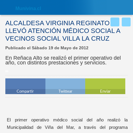
Nota:
este
Muni
vina.cl
sitio
web
incluye
ALCALDESA VIRGINIA REGINATO
un
sistema
LLEVÓ ATENCIÓN MÉDICO SOCIAL A
de
VECINOS SOCIAL VILLA LA CRUZ
accesibilidad.
Publicado el Sábado 19 de Mayo de 2012
En Reñaca Alto se realizó el primer operativo del
año, con distintos prestaciones y servicios.
Compartir
Twittear
Enviar
El primer operativo médico social del año realizó la
Municipalidad de Viña del Mar, a través del programa