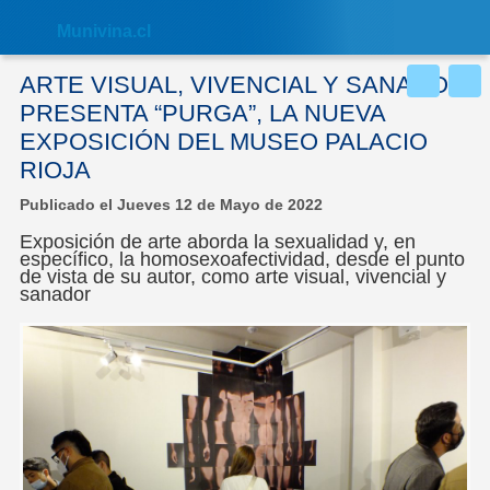
Nota:
este
Muni
vina.cl
sitio
web
incluye
ARTE VISUAL, VIVENCIAL Y SANADOR
un
sistema
PRESENTA “PURGA”, LA NUEVA
de
EXPOSICIÓN DEL MUSEO PALACIO
accesibilidad.
RIOJA
Publicado el Jueves 12 de Mayo de 2022
Exposición de arte aborda la sexualidad y, en
específico, la homosexoafectividad, desde el punto
de vista de su autor, como arte visual, vivencial y
sanador