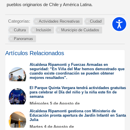
pueblos originarios de Chile y América Latina.
Categorías:
Actividades Recreativas
Ciudad
Accesib
Cultura
Inclusión
Municipio de Cuidados
Panoramas
Artículos Relacionados
Alcaldesa Ripamonti y Fuerzas Armadas en
seguridad: “En Viña del Mar hemos demostrado que
cuando existe coordinación se pueden obtener
mejores resultados”.
Jueves 6 de Agosto de
El Parque Quinta Vergara tendrá actividades gratuitas
2026
para celebrar el Día del niño y la niña este fin de
semana
Miércoles 5 de Agosto de
2026
Alcaldesa Ripamonti gestiona con Ministerio de
Educación pronta apertura de Jardín Infantil en Santa
Julia
Martes 4 de Agosto de