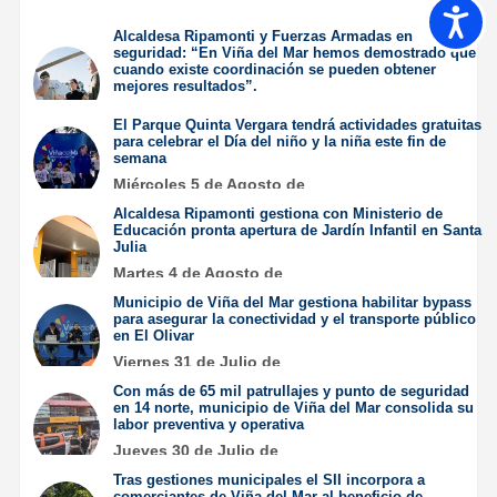
Accesib
Alcaldesa Ripamonti y Fuerzas Armadas en
seguridad: “En Viña del Mar hemos demostrado que
cuando existe coordinación se pueden obtener
mejores resultados”.
Jueves 6 de Agosto de
El Parque Quinta Vergara tendrá actividades gratuitas
2026
para celebrar el Día del niño y la niña este fin de
semana
Miércoles 5 de Agosto de
2026
Alcaldesa Ripamonti gestiona con Ministerio de
Educación pronta apertura de Jardín Infantil en Santa
Julia
Martes 4 de Agosto de
2026
Municipio de Viña del Mar gestiona habilitar bypass
para asegurar la conectividad y el transporte público
en El Olivar
Viernes 31 de Julio de
2026
Con más de 65 mil patrullajes y punto de seguridad
en 14 norte, municipio de Viña del Mar consolida su
labor preventiva y operativa
Jueves 30 de Julio de
2026
Tras gestiones municipales el SII incorpora a
comerciantes de Viña del Mar al beneficio de