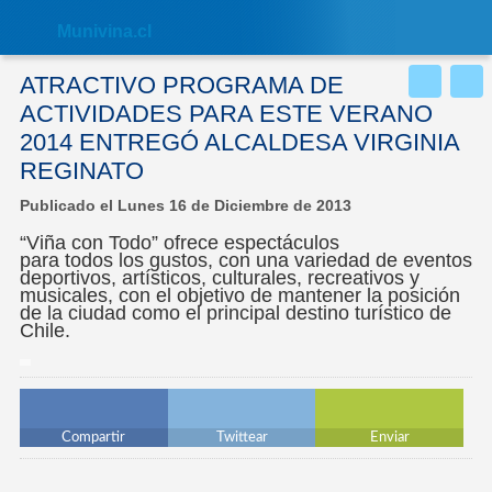
Nota:
este
Muni
vina.cl
sitio
web
incluye
ATRACTIVO PROGRAMA DE
un
sistema
ACTIVIDADES PARA ESTE VERANO
de
2014 ENTREGÓ ALCALDESA VIRGINIA
accesibilidad.
REGINATO
Publicado el Lunes 16 de Diciembre de 2013
“Viña con Todo” ofrece espectáculos
para todos los gustos, con una variedad de eventos
deportivos, artísticos, culturales, recreativos y
musicales, con el objetivo de mantener la posición
de la ciudad como el principal destino turístico de
Chile.
Compartir
Twittear
Enviar