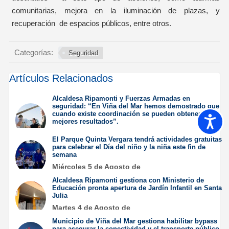
comunitarias, mejora en la iluminación de plazas, y
recuperación de espacios públicos, entre otros.
Categorías:
Seguridad
Artículos Relacionados
Alcaldesa Ripamonti y Fuerzas Armadas en
seguridad: “En Viña del Mar hemos demostrado que
cuando existe coordinación se pueden obtener
Accesib
mejores resultados”.
Jueves 6 de Agosto de
El Parque Quinta Vergara tendrá actividades gratuitas
2026
para celebrar el Día del niño y la niña este fin de
semana
Miércoles 5 de Agosto de
2026
Alcaldesa Ripamonti gestiona con Ministerio de
Educación pronta apertura de Jardín Infantil en Santa
Julia
Martes 4 de Agosto de
2026
Municipio de Viña del Mar gestiona habilitar bypass
para asegurar la conectividad y el transporte público