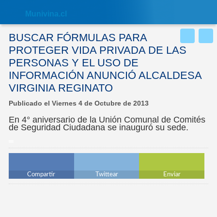
Nota:
este
Muni
vina.cl
sitio
web
incluye
BUSCAR FÓRMULAS PARA
un
sistema
PROTEGER VIDA PRIVADA DE LAS
de
PERSONAS Y EL USO DE
accesibilidad.
INFORMACIÓN ANUNCIÓ ALCALDESA
VIRGINIA REGINATO
Publicado el Viernes 4 de Octubre de 2013
En 4° aniversario de la Unión Comunal de Comités
de Seguridad Ciudadana se inauguró su sede.
Compartir
Twittear
Enviar