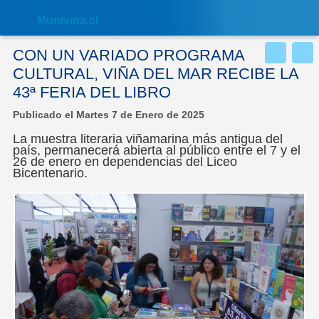
Nota:
este
Muni
vina.cl
sitio
web
incluye
CON UN VARIADO PROGRAMA
un
sistema
CULTURAL, VIÑA DEL MAR RECIBE LA
de
43ª FERIA DEL LIBRO
accesibilidad.
Publicado el Martes 7 de Enero de 2025
La muestra literaria viñamarina más antigua del
país, permanecerá abierta al público entre el 7 y el
26 de enero en dependencias del Liceo
Bicentenario.