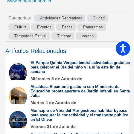
www.camaradellibro.cl
Categorías:
Actividades Recreativas
Ciudad
Cultura
Eventos
Ferias
Panoramas
Temporada Estival
Turismo
Verano
Accesib
Artículos Relacionados
El Parque Quinta Vergara tendrá actividades gratuitas
para celebrar el Día del niño y la niña este fin de
semana
Miércoles 5 de Agosto de
2026
Alcaldesa Ripamonti gestiona con Ministerio de
Educación pronta apertura de Jardín Infantil en Santa
Julia
Martes 4 de Agosto de
2026
Municipio de Viña del Mar gestiona habilitar bypass
para asegurar la conectividad y el transporte público
en El Olivar
Viernes 31 de Julio de
2026