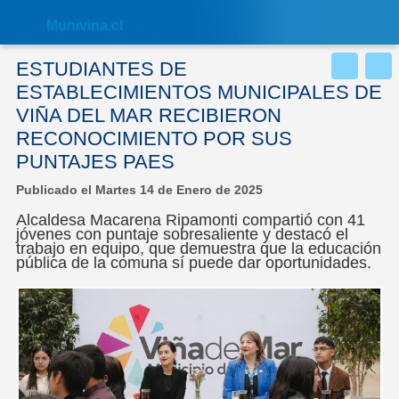
Nota:
este
Muni
vina.cl
sitio
web
incluye
ESTUDIANTES DE
un
sistema
ESTABLECIMIENTOS MUNICIPALES DE
de
VIÑA DEL MAR RECIBIERON
accesibilidad.
RECONOCIMIENTO POR SUS
PUNTAJES PAES
Publicado el Martes 14 de Enero de 2025
Alcaldesa Macarena Ripamonti compartió con 41
jóvenes con puntaje sobresaliente y destacó el
trabajo en equipo, que demuestra que la educación
pública de la comuna sí puede dar oportunidades.