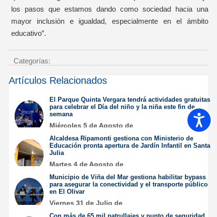
los pasos que estamos dando como sociedad hacia una
mayor inclusión e igualdad, especialmente en el ámbito
educativo”.
Categorías:
Artículos Relacionados
El Parque Quinta Vergara tendrá actividades gratuitas
para celebrar el Día del niño y la niña este fin de
semana
Accesib
Miércoles 5 de Agosto de
2026
Alcaldesa Ripamonti gestiona con Ministerio de
Educación pronta apertura de Jardín Infantil en Santa
Julia
Martes 4 de Agosto de
2026
Municipio de Viña del Mar gestiona habilitar bypass
para asegurar la conectividad y el transporte público
en El Olivar
Viernes 31 de Julio de
2026
Con más de 65 mil patrullajes y punto de seguridad