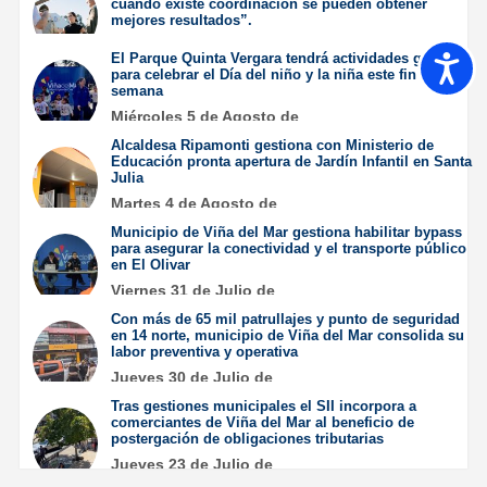
cuando existe coordinación se pueden obtener
mejores resultados”.
Jueves 6 de Agosto de
El Parque Quinta Vergara tendrá actividades gratuitas
Accesib
2026
para celebrar el Día del niño y la niña este fin de
semana
Miércoles 5 de Agosto de
2026
Alcaldesa Ripamonti gestiona con Ministerio de
Educación pronta apertura de Jardín Infantil en Santa
Julia
Martes 4 de Agosto de
2026
Municipio de Viña del Mar gestiona habilitar bypass
para asegurar la conectividad y el transporte público
en El Olivar
Viernes 31 de Julio de
2026
Con más de 65 mil patrullajes y punto de seguridad
en 14 norte, municipio de Viña del Mar consolida su
labor preventiva y operativa
Jueves 30 de Julio de
2026
Tras gestiones municipales el SII incorpora a
comerciantes de Viña del Mar al beneficio de
postergación de obligaciones tributarias
Jueves 23 de Julio de
2026