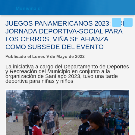
Nota:
este
Muni
vina.cl
sitio
web
incluye
JUEGOS PANAMERICANOS 2023: CON
un
sistema
JORNADA DEPORTIVA-SOCIAL PARA
de
LOS CERROS, VIÑA SE AFIANZA
accesibilidad.
COMO SUBSEDE DEL EVENTO
Publicado el Lunes 9 de Mayo de 2022
La iniciativa a cargo del Departamento de Deportes
y Recreación del Municipio en conjunto a la
organización de Santiago 2023, tuvo una tarde
deportiva para niñas y niños