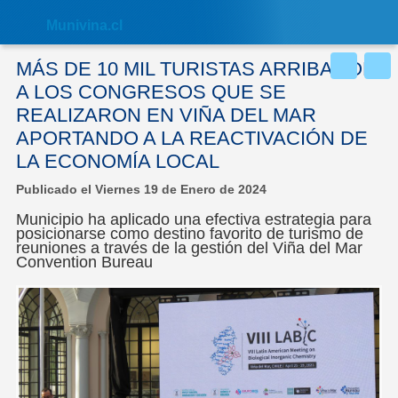
Nota:
este
Muni
vina.cl
sitio
web
incluye
MÁS DE 10 MIL TURISTAS ARRIBARON
un
sistema
A LOS CONGRESOS QUE SE
de
REALIZARON EN VIÑA DEL MAR
accesibilidad.
APORTANDO A LA REACTIVACIÓN DE
LA ECONOMÍA LOCAL
Publicado el Viernes 19 de Enero de 2024
Municipio ha aplicado una efectiva estrategia para
posicionarse como destino favorito de turismo de
reuniones a través de la gestión del Viña del Mar
Convention Bureau