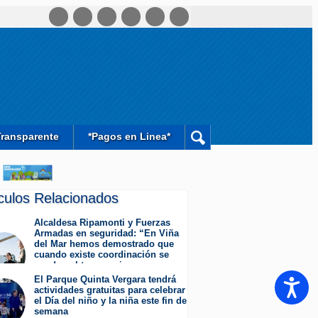
Transparente
*Pagos en Linea*
ículos Relacionados
Alcaldesa Ripamonti y Fuerzas
Armadas en seguridad: “En Viña
del Mar hemos demostrado que
cuando existe coordinación se
pueden obtener mejores
resultados”.
El Parque Quinta Vergara tendrá
Accesib
Jueves 6 de Agosto de 2026
actividades gratuitas para celebrar
el Día del niño y la niña este fin de
semana