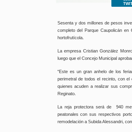
Presione
TWI
Control-
F10
para
abrir
Sesenta y dos millones de pesos inver
un
menú
completo del Parque Caupolicán en G
de
hortofrutícola.
accesibilidad.
La empresa Cristian González Monroy
luego que el Concejo Municipal aprobara
“Este es un gran anhelo de los feri
perimetral de todos el recinto, con el
quienes acuden a realizar sus compras
Reginato.
La reja protectora será de 940 me
peatonales con sus respectivos port
remodelación a Subida Alessandri, con el