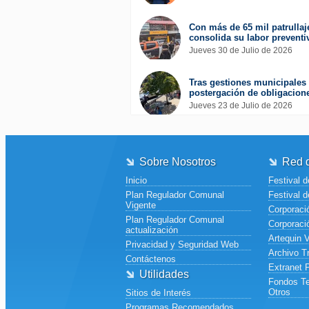
Con más de 65 mil patrullaj
consolida su labor preventi
Jueves 30 de Julio de 2026
Tras gestiones municipales 
postergación de obligacione
Jueves 23 de Julio de 2026
Sobre Nosotros
Red d
Inicio
Festival d
Plan Regulador Comunal
Festival d
Vigente
Corporació
Plan Regulador Comunal
Corporaci
actualización
Artequin 
Privacidad y Seguridad Web
Archivo T
Contáctenos
Extranet 
Utilidades
Fondos Te
Otros
Sitios de Interés
Programas Recomendados