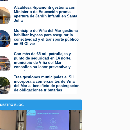
Miércoles 5 de Agosto de 2026
Alcaldesa Ripamonti gestiona con
Ministerio de Educación pronta
apertura de Jardín Infantil en Santa
Julia
Martes 4 de Agosto de 2026
Municipio de Viña del Mar gestiona
habilitar bypass para asegurar la
conectividad y el transporte público
en El Olivar
Viernes 31 de Julio de 2026
Con más de 65 mil patrullajes y
punto de seguridad en 14 norte,
municipio de Viña del Mar
consolida su labor preventiva y
operativa
Jueves 30 de Julio de 2026
Tras gestiones municipales el SII
incorpora a comerciantes de Viña
del Mar al beneficio de postergación
de obligaciones tributarias
Jueves 23 de Julio de 2026
NUESTRO BLOG