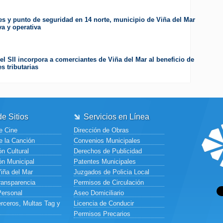
es y punto de seguridad en 14 norte, municipio de Viña del Mar
va y operativa
el SII incorpora a comerciantes de Viña del Mar al beneficio de
s tributarias
e Sitios
Servicios en Línea
e Cine
Dirección de Obras
e la Canción
Convenios Municipales
n Cultural
Derechos de Publicidad
ón Municipal
Patentes Municipales
Viña del Mar
Juzgados de Policia Local
ransparencia
Permisos de Circulación
Personal
Aseo Domiciliario
rceros, Multas Tag y
Licencia de Conducir
Permisos Precarios