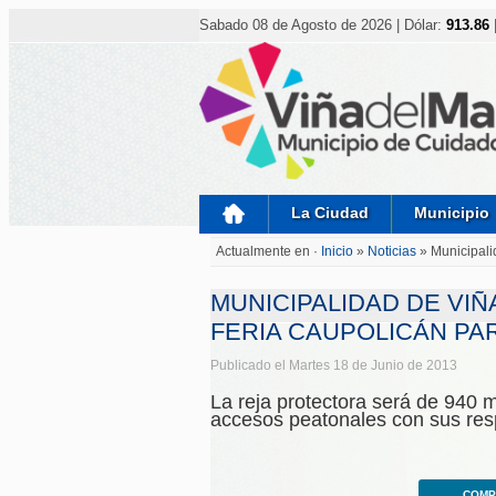
Nota:
este
Sabado 08 de Agosto de 2026 | Dólar:
913.86
sitio
web
incluye
un
sistema
de
accesibilidad.
Presione
Control-
F11
para
La Ciudad
Municipio
ajustar
el
Actualmente en ·
Inicio
»
Noticias
»
Municipali
sitio
web
a
MUNICIPALIDAD DE VI
las
personas
FERIA CAUPOLICÁN PA
con
discapacidad
Publicado el Martes 18 de Junio de 2013
visual
que
La reja protectora será de 940 m
están
accesos peatonales con sus res
usando
un
lector
de
pantalla;
COMP