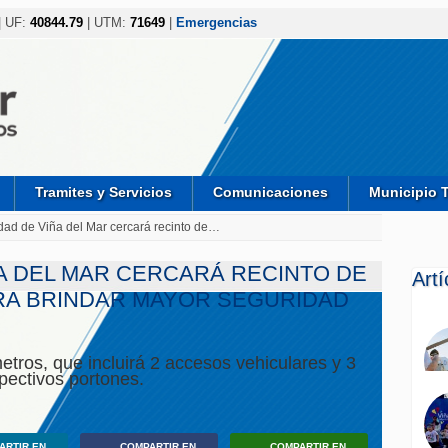
| UF:
40844.79
| UTM:
71649
|
Emergencias
Tramites y Servicios
Comunicaciones
Municipio 
dad de Viña del Mar cercará recinto de…
ÑA DEL MAR CERCARÁ RECINTO DE
Art
RA BRINDAR MAYOR SEGURIDAD
etros, que incluirá 2 accesos vehiculares y 3
pectivos portones.
ARTIR EN
COMPARTIR EN
COMPARTIR EN