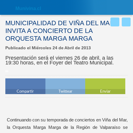
Nota:
este
Muni
vina.cl
sitio
web
incluye
MUNICIPALIDAD DE VIÑA DEL MAR
un
sistema
INVITA A CONCIERTO DE LA
de
ORQUESTA MARGA MARGA
accesibilidad.
Publicado el Miércoles 24 de Abril de 2013
Presentación será el viernes 26 de abril, a las
19:30 horas, en el Foyer del Teatro Municipal.
Compartir
Twittear
Enviar
Continuando con su temporada de conciertos en Viña del Mar,
la Orquesta Marga Marga de la Región de Valparaíso se