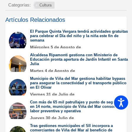
Categorías:
Cultura
Artículos Relacionados
El Parque Quinta Vergara tendrá actividades gratuitas
para celebrar el Día del niño y la niña este fin de
semana
Miércoles 5 de Agosto de
2026
Alcaldesa Ripamonti gestiona con Ministerio de
Educación pronta apertura de Jardín Infantil en Santa
Julia
Martes 4 de Agosto de
2026
Municipio de Viña del Mar gestiona habilitar bypass
para asegurar la conectividad y el transporte público
en El Olivar
Viernes 31 de Julio de
2026
Accesib
Con más de 65 mil patrullajes y punto de seguridad
en 14 norte, municipio de Viña del Mar consolida su
labor preventiva y operativa
Jueves 30 de Julio de
2026
Tras gestiones municipales el SII incorpora a
comerciantes de Viña del Mar al beneficio de