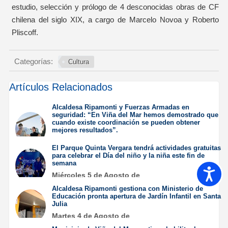
estudio, selección y prólogo de 4 desconocidas obras de CF
chilena del siglo XIX, a cargo de Marcelo Novoa y Roberto
Pliscoff.
Categorías:
Cultura
Artículos Relacionados
Alcaldesa Ripamonti y Fuerzas Armadas en
seguridad: “En Viña del Mar hemos demostrado que
cuando existe coordinación se pueden obtener
mejores resultados”.
Jueves 6 de Agosto de
El Parque Quinta Vergara tendrá actividades gratuitas
2026
para celebrar el Día del niño y la niña este fin de
semana
Accesib
Miércoles 5 de Agosto de
2026
Alcaldesa Ripamonti gestiona con Ministerio de
Educación pronta apertura de Jardín Infantil en Santa
Julia
Martes 4 de Agosto de
2026