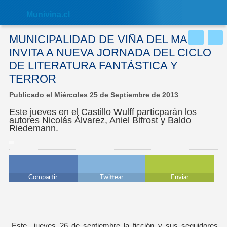
Nota:
este
Muni
vina.cl
sitio
web
incluye
MUNICIPALIDAD DE VIÑA DEL MAR
un
sistema
INVITA A NUEVA JORNADA DEL CICLO
de
DE LITERATURA FANTÁSTICA Y
accesibilidad.
TERROR
Publicado el Miércoles 25 de Septiembre de 2013
Este jueves en el Castillo Wulff particparán los
autores Nicolás Álvarez, Aniel Bifrost y Baldo
Riedemann.
Compartir
Twittear
Enviar
Este jueves 26 de septiembre la ficción y sus seguidores