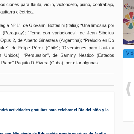
iciones para flauta, violín, violoncello, piano, contrabajo,
guitarra eléctrica.
legía Nº 1”, de Giovanni Bottesini (Italia); “Una limosna por
 (Paraguay); “Tema con variaciones”, de Jean Sibelius
 Opus 2, de Alberto Ginastera (Argentina); “Preludio en Do
ke”, de Felipe Pérez (Chile); “Diversiones para flauta y
Vid
s Unidos); “Persuasion”, de Sammy Nestico (Estados
 Piano” Paquito D`Rivera (Cuba), por citar algunas.
drá actividades gratuitas para celebrar el Día del niño y la
a con Ministerio de Educación pronta apertura de Jardín