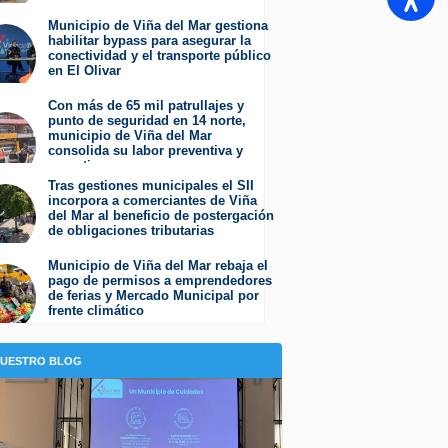
Martes 4 de Agosto de 2026
Municipio de Viña del Mar gestiona
habilitar bypass para asegurar la
conectividad y el transporte público
en El Olivar
Viernes 31 de Julio de 2026
Con más de 65 mil patrullajes y
punto de seguridad en 14 norte,
municipio de Viña del Mar
consolida su labor preventiva y
operativa
Jueves 30 de Julio de 2026
Tras gestiones municipales el SII
incorpora a comerciantes de Viña
del Mar al beneficio de postergación
de obligaciones tributarias
Jueves 23 de Julio de 2026
Municipio de Viña del Mar rebaja el
pago de permisos a emprendedores
de ferias y Mercado Municipal por
frente climático
Jueves 23 de Julio de 2026
NUESTRO BLOG