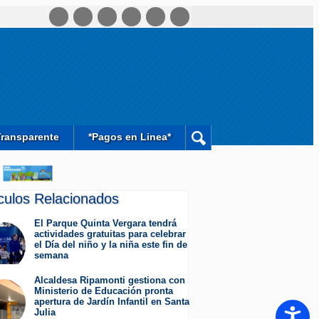
Transparente
*Pagos en Linea*
ículos Relacionados
El Parque Quinta Vergara tendrá
actividades gratuitas para celebrar
el Día del niño y la niña este fin de
semana
Miércoles 5 de Agosto de 2026
Alcaldesa Ripamonti gestiona con
Ministerio de Educación pronta
apertura de Jardín Infantil en Santa
Accesib
Julia