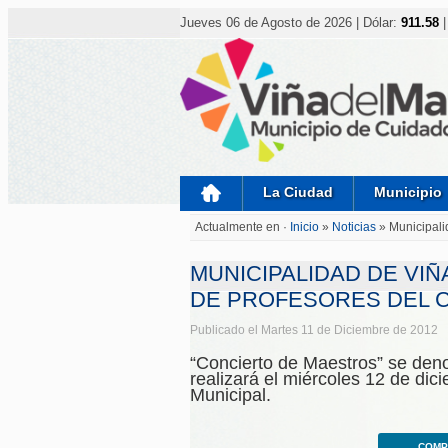
Nota:
este
Jueves 06 de Agosto de 2026 | Dólar:
911.58
|
sitio
web
incluye
un
sistema
de
accesibilidad.
Presione
Control-
F11
para
La Ciudad
Municipio
ajustar
el
Actualmente en ·
Inicio
»
Noticias
»
Municipali
sitio
web
a
MUNICIPALIDAD DE VI
las
personas
DE PROFESORES DEL 
con
discapacidad
Publicado el Martes 11 de Diciembre de 2012
visual
que
“Concierto de Maestros” se den
están
realizará el miércoles 12 de dic
usando
Municipal.
un
lector
de
pantalla;
COMP