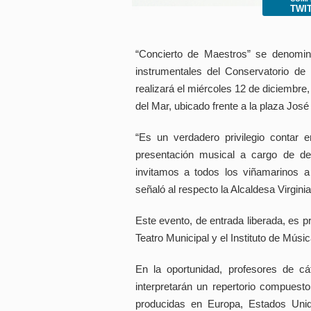
Presione
TWI
Control-
F10
para
abrir
“Concierto de Maestros” se denomin
un
menú
instrumentales del Conservatorio de 
de
realizará el miércoles 12 de diciembre,
accesibilidad.
del Mar, ubicado frente a la plaza Jos
“Es un verdadero privilegio contar e
presentación musical a cargo de d
invitamos a todos los viñamarinos 
señaló al respecto la Alcaldesa Virgini
Este evento, de entrada liberada, es p
Teatro Municipal y el Instituto de Músic
En la oportunidad, profesores de cá
interpretarán un repertorio compuesto
producidas en Europa, Estados Unid