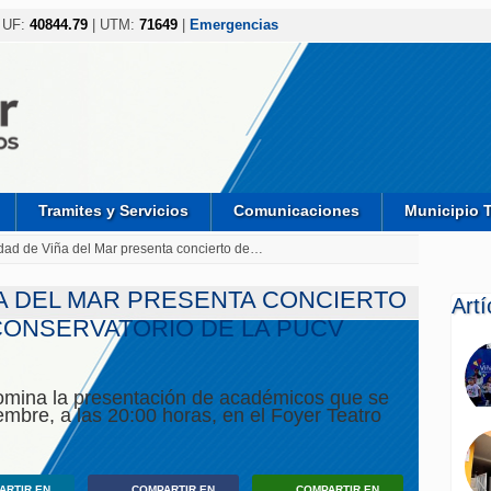
 UF:
40844.79
| UTM:
71649
|
Emergencias
Tramites y Servicios
Comunicaciones
Municipio 
dad de Viña del Mar presenta concierto de…
ÑA DEL MAR PRESENTA CONCIERTO
Art
CONSERVATORIO DE LA PUCV
omina la presentación de académicos que se
iembre, a las 20:00 horas, en el Foyer Teatro
ARTIR EN
COMPARTIR EN
COMPARTIR EN