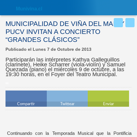
Nota:
este
Muni
vina.cl
sitio
web
incluye
MUNICIPALIDAD DE VIÑA DEL MAR Y
un
sistema
PUCV INVITAN A CONCIERTO
de
“GRANDES CLÁSICOS”
accesibilidad.
Publicado el Lunes 7 de Octubre de 2013
Participarán las intérpretes Kathya Galleguillos
(clarinete), Heike Scharrer (viola-violín) y Samuel
Quezada (piano) el miércoles 9 de octubre, a las
19:30 horas, en el Foyer del Teatro Municipal.
Compartir
Twittear
Enviar
Continuando con la Temporada Musical que la Pontificia