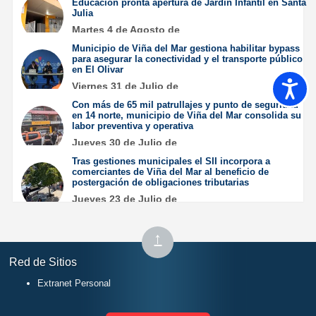
Educación pronta apertura de Jardín Infantil en Santa
Julia
Martes 4 de Agosto de
2026
Municipio de Viña del Mar gestiona habilitar bypass
para asegurar la conectividad y el transporte público
en El Olivar
Accesib
Viernes 31 de Julio de
2026
Con más de 65 mil patrullajes y punto de seguridad
en 14 norte, municipio de Viña del Mar consolida su
labor preventiva y operativa
Jueves 30 de Julio de
2026
Tras gestiones municipales el SII incorpora a
comerciantes de Viña del Mar al beneficio de
postergación de obligaciones tributarias
Jueves 23 de Julio de
2026
Subir
↑
al
Red de Sitios
inicio
Extranet Personal