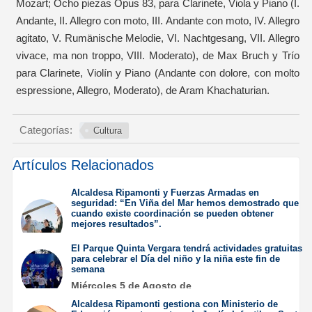
Mozart; Ocho piezas Opus 83, para Clarinete, Viola y Piano (I.
Andante, II. Allegro con moto, III. Andante con moto, IV. Allegro
agitato, V. Rumänische Melodie, VI. Nachtgesang, VII. Allegro
vivace, ma non troppo, VIII. Moderato), de Max Bruch y Trío
para Clarinete, Violín y Piano (Andante con dolore, con molto
espressione, Allegro, Moderato), de Aram Khachaturian.
Categorías:
Cultura
Artículos Relacionados
Alcaldesa Ripamonti y Fuerzas Armadas en
seguridad: “En Viña del Mar hemos demostrado que
cuando existe coordinación se pueden obtener
mejores resultados”.
Jueves 6 de Agosto de
El Parque Quinta Vergara tendrá actividades gratuitas
2026
para celebrar el Día del niño y la niña este fin de
semana
Miércoles 5 de Agosto de
2026
Alcaldesa Ripamonti gestiona con Ministerio de