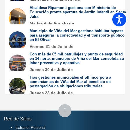
Miércoles 5 de Agosto de
2026
Alcaldesa Ripamonti gestiona con Ministerio de
Educación pronta apertura de Jardín Infantil en Santa
Julia
Accesib
Martes 4 de Agosto de
2026
Municipio de Viña del Mar gestiona habilitar bypass
para asegurar la conectividad y el transporte público
en El Olivar
Viernes 31 de Julio de
2026
Con más de 65 mil patrullajes y punto de seguridad
en 14 norte, municipio de Viña del Mar consolida su
labor preventiva y operativa
Jueves 30 de Julio de
2026
Tras gestiones municipales el SII incorpora a
comerciantes de Viña del Mar al beneficio de
postergación de obligaciones tributarias
Jueves 23 de Julio de
2026
Subir
↑
al
Red de Sitios
inicio
Extranet Personal