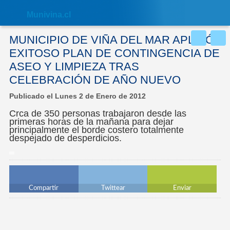
Nota:
este
Muni
vina.cl
sitio
web
incluye
MUNICIPIO DE VIÑA DEL MAR APLICÓ
un
sistema
EXITOSO PLAN DE CONTINGENCIA DE
de
ASEO Y LIMPIEZA TRAS
accesibilidad.
CELEBRACIÓN DE AÑO NUEVO
Publicado el Lunes 2 de Enero de 2012
Crca de 350 personas trabajaron desde las
primeras horas de la mañana para dejar
principalmente el borde costero totalmente
despejado de desperdicios.
Compartir
Twittear
Enviar