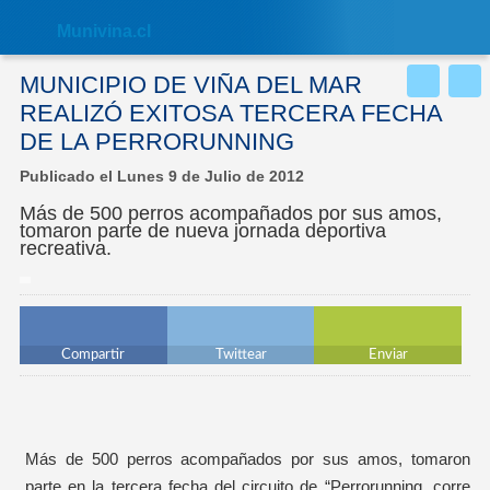
Nota:
este
Muni
vina.cl
sitio
web
incluye
MUNICIPIO DE VIÑA DEL MAR
un
sistema
REALIZÓ EXITOSA TERCERA FECHA
de
DE LA PERRORUNNING
accesibilidad.
Publicado el Lunes 9 de Julio de 2012
Más de 500 perros acompañados por sus amos,
tomaron parte de nueva jornada deportiva
recreativa.
Compartir
Twittear
Enviar
Más de 500 perros acompañados por sus amos, tomaron
parte en la tercera fecha del circuito de “Perrorunning, corre