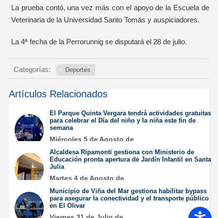
La prueba contó, una vez más con el apoyo de la Escuela de
Veterinaria de la Universidad Santo Tomás y auspiciadores.
La 4ª fecha de la Perrorunnig se disputará el 28 de julio.
Categorías:
Deportes
Artículos Relacionados
El Parque Quinta Vergara tendrá actividades gratuitas
para celebrar el Día del niño y la niña este fin de
semana
Miércoles 5 de Agosto de
2026
Alcaldesa Ripamonti gestiona con Ministerio de
Educación pronta apertura de Jardín Infantil en Santa
Julia
Martes 4 de Agosto de
2026
Municipio de Viña del Mar gestiona habilitar bypass
para asegurar la conectividad y el transporte público
en El Olivar
Accesib
Viernes 31 de Julio de