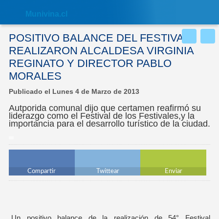
Nota:
este
Muni
vina.cl
sitio
web
incluye
POSITIVO BALANCE DEL FESTIVAL
un
sistema
REALIZARON ALCALDESA VIRGINIA
de
REGINATO Y DIRECTOR PABLO
accesibilidad.
MORALES
Publicado el Lunes 4 de Marzo de 2013
Autporida comunal dijo que certamen reafirmó su
liderazgo como el Festival de los Festivales,y la
importancia para el desarrollo turístico de la ciudad.
Compartir
Twittear
Enviar
Un positivo balance de la realización de 54° Festival