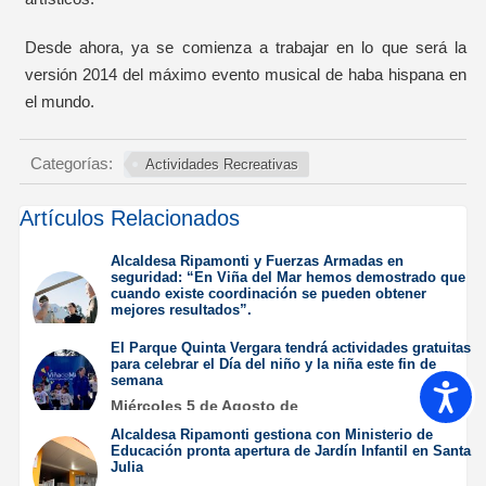
Desde ahora, ya se comienza a trabajar en lo que será la
versión 2014 del máximo evento musical de haba hispana en
el mundo.
Categorías:
Actividades Recreativas
Artículos Relacionados
Alcaldesa Ripamonti y Fuerzas Armadas en
seguridad: “En Viña del Mar hemos demostrado que
cuando existe coordinación se pueden obtener
mejores resultados”.
Jueves 6 de Agosto de
El Parque Quinta Vergara tendrá actividades gratuitas
2026
para celebrar el Día del niño y la niña este fin de
semana
Accesib
Miércoles 5 de Agosto de
2026
Alcaldesa Ripamonti gestiona con Ministerio de
Educación pronta apertura de Jardín Infantil en Santa
Julia